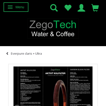
Menu
Attiva/disattiva navigazione
Everpure claris + Ultra