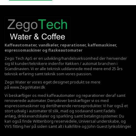
Kaffeautomater, vandkøler, reparationer, kaffemaskiner,
espressomaskiner og flaskeautomater
Zego Tech ApS er en udvikling/handelsvirksomhed der henvender
sig til kunder/teknikere indenfor Køkken / automat branchen i
Scandinavien. Vi er alle teknisk uddannede med mere end 25 års
teknisk erfaring samt teknik som vores passion.
Zego Water er vores eget designet produkt se mere
på
www.ZegoWater.dk
Vi beskæftiger os med kaffeautomater og reparationer deraf samt
renoverede automater. Derudover beskæftiger vi os med
espressomaskiner og dertilhørende renseprodukter. Vi har også et
stort udvalg i automater til slik, mad og sodavand samt Fadøls
anlæg,
drikkevandskøler
og sparkling samt betalingssystemer. Du
kan også finde Wittenborg reservedele, Universal underskabe, og
VVS fitting her på siden samt alt i kalkfiltre og John Guest lynkoblinger.