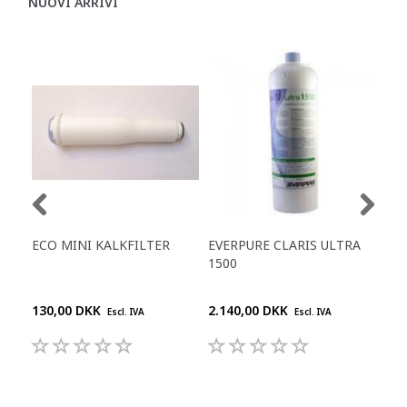
NUOVI ARRIVI
C
ECO MINI KALKFILTER
EVERPURE CLARIS ULTRA
EVE
1500
100
130,00 DKK
2.140,00 DKK
1.7
Escl. IVA
Escl. IVA