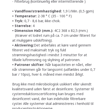
- Filterbrug (kontinuerlig eller intermitterende )
• Vandflow/strømhastighed:
1,9 l./Min. (0,5 gpm)
• Temperatur:
2-38 ° C (35 - 100 ° F)
• Tryk:
0,7 - 8,6 bar, ikke-chok.
• Størrelse:
4
• Dimension HxD (mm.):
4C2 368 x 82,5 (mm.)
(Kræver et lodret rum på ca. 7 cm under filteret for
at muliggøre udskiftning).
• Aktivering:
Det anbefales at køre vand gennem
filteret ved maksimalt tryk og fuld
strømningshastighed i mindst 3 minutter for at
tillade luftrensning og skylning af patronen.
• Patroner skifter:
Når kapaciteten er nået, eller
når strømmen går for langsomt (udfældes under 0,7
bar / 10psi), hver 6. måned men mindst årligt.
Brug ikke med mikrobiologisk usikkert eller ukendt
kvalitetsvand uden først at desinficere. Systemer til
cysterreduktionscertificering kan bruges med
desinficeret vand, der kan indeholde filtrerbare
cyster. Alle systemer skal administreres i henhold til
producentinstruktionerne.