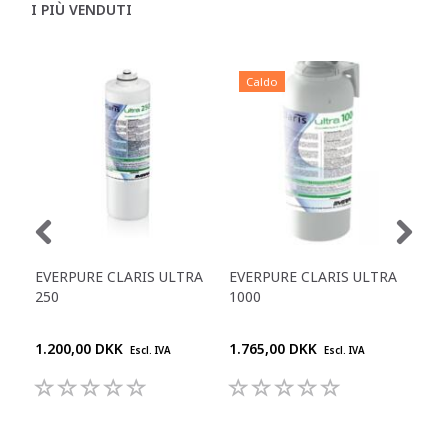
I PIÙ VENDUTI
Caldo
EVERPURE CLARIS ULTRA
EVERPURE CLARIS ULTRA
ECO
250
1000
1.200,00 DKK
1.765,00 DKK
130
Escl. IVA
Escl. IVA