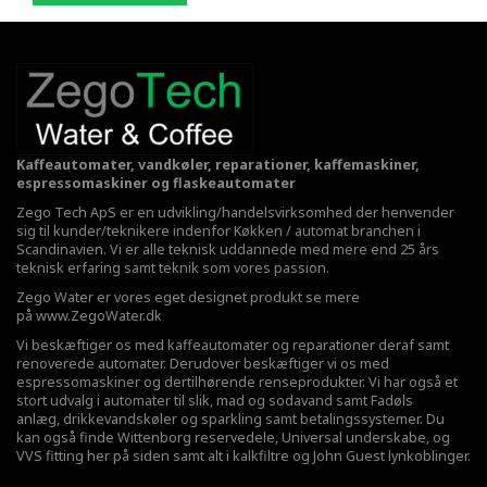
Kaffeautomater, vandkøler, reparationer, kaffemaskiner,
espressomaskiner og flaskeautomater
Zego Tech ApS er en udvikling/handelsvirksomhed der henvender
sig til kunder/teknikere indenfor Køkken / automat branchen i
Scandinavien. Vi er alle teknisk uddannede med mere end 25 års
teknisk erfaring samt teknik som vores passion.
Zego Water er vores eget designet produkt se mere
på
www.ZegoWater.dk
Vi beskæftiger os med kaffeautomater og reparationer deraf samt
renoverede automater. Derudover beskæftiger vi os med
espressomaskiner og dertilhørende renseprodukter. Vi har også et
stort udvalg i automater til slik, mad og sodavand samt Fadøls
anlæg,
drikkevandskøler
og sparkling samt betalingssystemer. Du
kan også finde Wittenborg reservedele, Universal underskabe, og
VVS fitting her på siden samt alt i kalkfiltre og John Guest lynkoblinger.