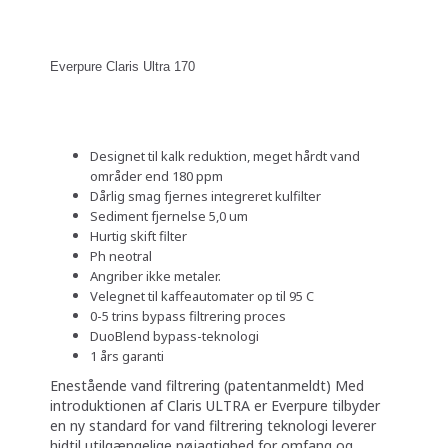
Everpure Claris Ultra 170
Designet til kalk reduktion, meget hårdt vand
områder end 180 ppm
Dårlig smag fjernes integreret kulfilter
Sediment fjernelse 5,0 um
Hurtig skift filter
Ph neotral
Angriber ikke metaler.
Velegnet til kaffeautomater op til 95 C
0-5 trins bypass filtrering proces
DuoBlend bypass-teknologi
1 års garanti
Enestående vand filtrering (patentanmeldt) Med
introduktionen af Claris ULTRA er Everpure tilbyder
en ny standard for vand filtrering teknologi leverer
hidtil utilgængelige nøjagtighed for omfang og