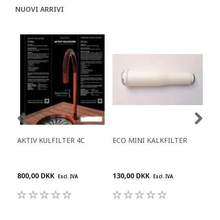
NUOVI ARRIVI
AKTIV KULFILTER 4C
ECO MINI KALKFILTER
EVE
150
800,00 DKK
130,00 DKK
2.1
Escl. IVA
Escl. IVA