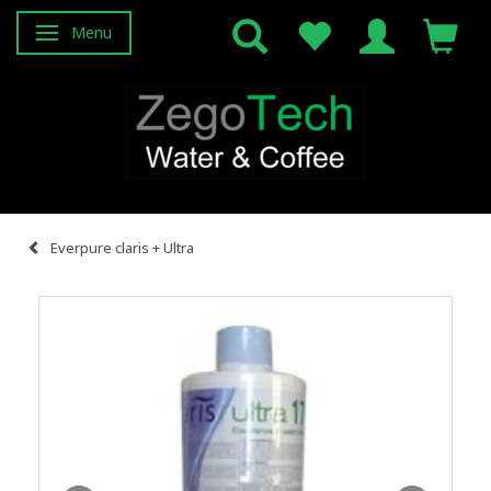
Menu
Attiva/disattiva navigazione
Everpure claris + Ultra