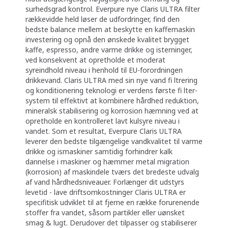
surhedsgrad kontrol. Everpure nye Claris ULTRA filter
rækkevidde held løser de udfordringer, find den
bedste balance mellem at beskytte en kaffemaskin
investering og opnå den ønskede kvalitet brygget
kaffe, espresso, andre varme drikke og isterninger,
ved konsekvent at opretholde et moderat
syreindhold niveau i henhold til EU-forordningen
drikkevand. Claris ULTRA med sin nye vand fi ltrering
og konditionering teknologi er verdens første fi lter-
system til effektivt at kombinere hårdhed reduktion,
mineralsk stabilisering og korrosion hæmning ved at
opretholde en kontrolleret lavt kulsyre niveau i
vandet. Som et resultat, Everpure Claris ULTRA
leverer den bedste tilgængelige vandkvalitet til varme
drikke og ismaskiner samtidig forhindrer kalk
dannelse i maskiner og hæmmer metal migration
(korrosion) af maskindele tværs det bredeste udvalg
af vand hårdhedsniveauer. Forlænger dit udstyrs
levetid - lave driftsomkostninger Claris ULTRA er
specifitisk udviklet til at fjerne en række forurenende
stoffer fra vandet, såsom partikler eller uønsket
smag & lugt. Derudover det tilpasser og stabiliserer