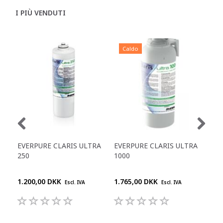
I PIÙ VENDUTI
Caldo
EVERPURE CLARIS ULTRA
EVERPURE CLARIS ULTRA
ECO
250
1000
1.200,00 DKK
1.765,00 DKK
130
Escl. IVA
Escl. IVA