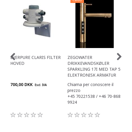
EVERPURE CLARIS FILTER
ZEGOWATER
ZEG
HOVED
DRIKKEVANDSKØLER
17I
SPARKLING 17I MED TAP 5
ELEKTRONISK ARMATUR
700,00 DKK
Chiama per conoscere il
Chi
Escl. IVA
prezzo
pre
+45 70221538 / +46 70-868
+45
9924
992