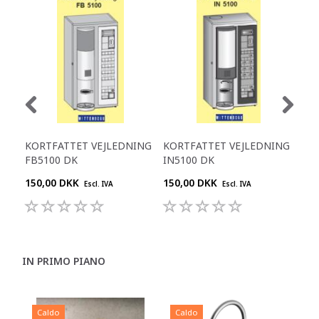
KORTFATTET VEJLEDNING
KORTFATTET VEJLEDNING
KO
FB5100 DK
IN5100 DK
FB5
150,00 DKK
150,00 DKK
150
Escl. IVA
Escl. IVA
IN PRIMO PIANO
Caldo
Caldo
C