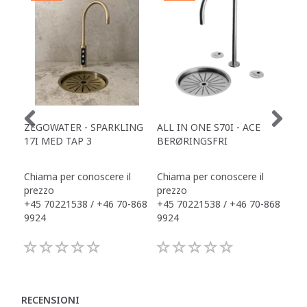
ZEGOWATER - SPARKLING
ALL IN ONE S70I - ACE
TOW
17I MED TAP 3
BERØRINGSFRI
DR
Chiama per conoscere il
Chiama per conoscere il
Chi
prezzo
prezzo
pre
+45 70221538 / +46 70-868
+45 70221538 / +46 70-868
+45
9924
9924
992
RECENSIONI