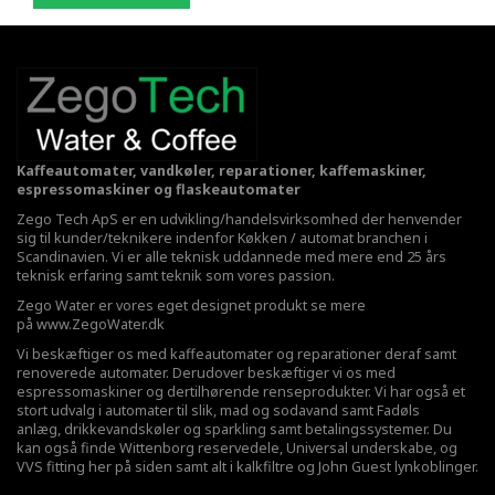
Kaffeautomater, vandkøler, reparationer, kaffemaskiner,
espressomaskiner og flaskeautomater
Zego Tech ApS er en udvikling/handelsvirksomhed der henvender
sig til kunder/teknikere indenfor Køkken / automat branchen i
Scandinavien. Vi er alle teknisk uddannede med mere end 25 års
teknisk erfaring samt teknik som vores passion.
Zego Water er vores eget designet produkt se mere
på
www.ZegoWater.dk
Vi beskæftiger os med kaffeautomater og reparationer deraf samt
renoverede automater. Derudover beskæftiger vi os med
espressomaskiner og dertilhørende renseprodukter. Vi har også et
stort udvalg i automater til slik, mad og sodavand samt Fadøls
anlæg,
drikkevandskøler
og sparkling samt betalingssystemer. Du
kan også finde Wittenborg reservedele, Universal underskabe, og
VVS fitting her på siden samt alt i kalkfiltre og John Guest lynkoblinger.