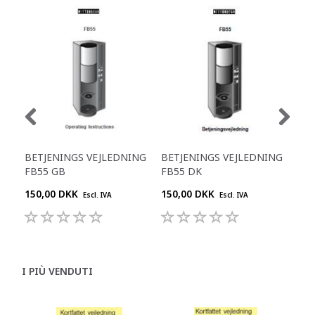
BETJENINGS VEJLEDNING
BETJENINGS VEJLEDNING
SER
FB55 GB
FB55 DK
ES 
150,00 DKK
150,00 DKK
500
Escl. IVA
Escl. IVA
I PIÙ VENDUTI