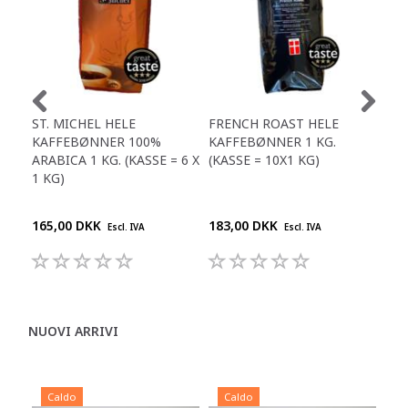
ST. MICHEL HELE
FRENCH ROAST HELE
MÆL
KAFFEBØNNER 100%
KAFFEBØNNER 1 KG.
X 0
ARABICA 1 KG. (KASSE = 6 X
(KASSE = 10X1 KG)
BEM
1 KG)
POS
(5 
165,00 DKK
183,00 DKK
93,
Escl. IVA
Escl. IVA
NUOVI ARRIVI
Caldo
Caldo