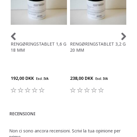
RENGØRINGSTABLET 1,6 G
RENGØRINGSTABLET 3,2 G
ST.
18 MM
20 MM
KA
ARA
1 K
192,00 DKK
238,00 DKK
165
Escl. IVA
Escl. IVA
RECENSIONI
Non ci sono ancora recensioni. Scrivi la tua opinione per
primo