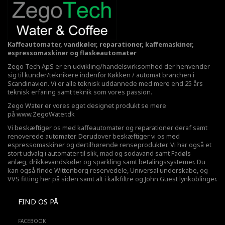
Kaffeautomater, vandkøler, reparationer, kaffemaskiner,
espressomaskiner og flaskeautomater
Zego Tech ApS er en udvikling/handelsvirksomhed der henvender
sig til kunder/teknikere indenfor Køkken / automat branchen i
Scandinavien. Vi er alle teknisk uddannede med mere end 25 års
teknisk erfaring samt teknik som vores passion.
Zego Water er vores eget designet produkt se mere
på
www.ZegoWater.dk
Vi beskæftiger os med kaffeautomater og reparationer deraf samt
renoverede automater. Derudover beskæftiger vi os med
espressomaskiner og dertilhørende renseprodukter. Vi har også et
stort udvalg i automater til slik, mad og sodavand samt Fadøls
anlæg,
drikkevandskøler
og sparkling samt betalingssystemer. Du
kan også finde Wittenborg reservedele, Universal underskabe, og
VVS fitting her på siden samt alt i kalkfiltre og John Guest lynkoblinger.
FIND OS PÅ
FACEBOOK