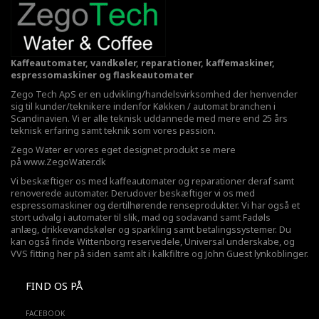
Kaffeautomater, vandkøler, reparationer, kaffemaskiner,
espressomaskiner og flaskeautomater
Zego Tech ApS er en udvikling/handelsvirksomhed der henvender
sig til kunder/teknikere indenfor Køkken / automat branchen i
Scandinavien. Vi er alle teknisk uddannede med mere end 25 års
teknisk erfaring samt teknik som vores passion.
Zego Water er vores eget designet produkt se mere
på
www.ZegoWater.dk
Vi beskæftiger os med kaffeautomater og reparationer deraf samt
renoverede automater. Derudover beskæftiger vi os med
espressomaskiner og dertilhørende renseprodukter. Vi har også et
stort udvalg i automater til slik, mad og sodavand samt Fadøls
anlæg,
drikkevandskøler
og sparkling samt betalingssystemer. Du
kan også finde Wittenborg reservedele, Universal underskabe, og
VVS fitting her på siden samt alt i kalkfiltre og John Guest lynkoblinger.
FIND OS PÅ
FACEBOOK