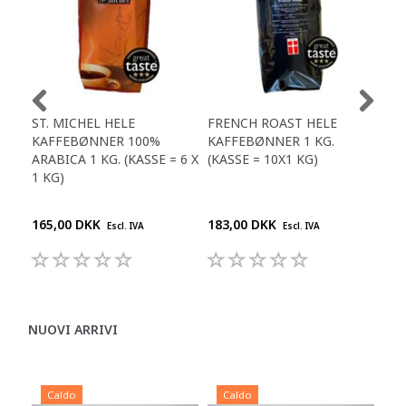
ST. MICHEL HELE
FRENCH ROAST HELE
MÆL
KAFFEBØNNER 100%
KAFFEBØNNER 1 KG.
X 0
ARABICA 1 KG. (KASSE = 6 X
(KASSE = 10X1 KG)
BEM
1 KG)
POS
(5 
165,00 DKK
183,00 DKK
93,
Escl. IVA
Escl. IVA
NUOVI ARRIVI
Caldo
Caldo