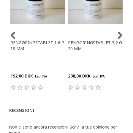
RENGØRINGSTABLET 1,6 G
RENGØRINGSTABLET 3,2 G
ST.
18 MM
20 MM
KA
ARA
1 K
192,00 DKK
238,00 DKK
165
Escl. IVA
Escl. IVA
RECENSIONI
Non ci sono ancora recensioni. Scrivi la tua opinione per
primo