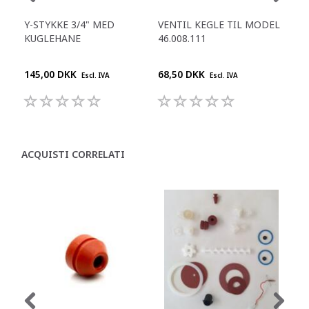
Y-STYKKE 3/4" MED
VENTIL KEGLE TIL MODEL
PA
KUGLEHANE
46.008.111
FB 
145,00 DKK
68,50 DKK
395
Escl. IVA
Escl. IVA
ACQUISTI CORRELATI