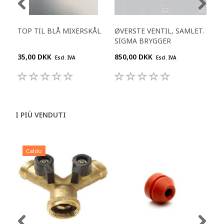
TOP TIL BLÅ MIXERSKÅL
ØVERSTE VENTIL, SAMLET.
SKI
SIGMA BRYGGER
35,00 DKK
850,00 DKK
695
Escl. IVA
Escl. IVA
I PIÙ VENDUTI
Caldo
C