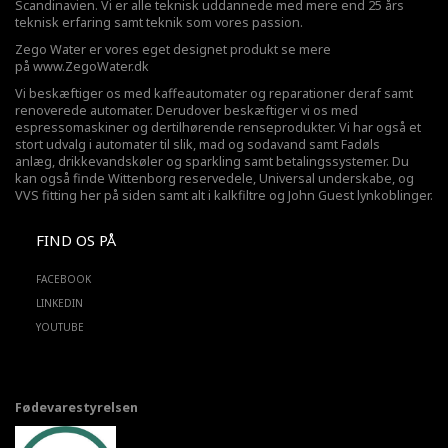
Scandinavien. Vi er alle teknisk uddannede med mere end 25 års
teknisk erfaring samt teknik som vores passion.
Zego Water er vores eget designet produkt se mere
på
www.ZegoWater.dk
Vi beskæftiger os med kaffeautomater og reparationer deraf samt
renoverede automater. Derudover beskæftiger vi os med
espressomaskiner og dertilhørende renseprodukter. Vi har også et
stort udvalg i automater til slik, mad og sodavand samt Fadøls
anlæg,
drikkevandskøler
og sparkling samt betalingssystemer. Du
kan også finde Wittenborg reservedele, Universal underskabe, og
VVS fitting her på siden samt alt i kalkfiltre og John Guest lynkoblinger.
FIND OS PÅ
FACEBOOK
LINKEDIN
YOUTUBE
Fødevarestyrelsen