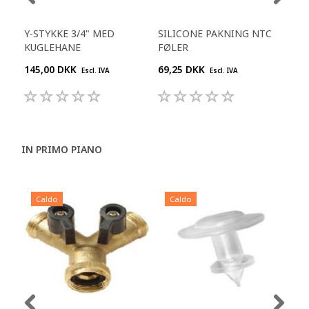
Y-STYKKE 3/4" MED
SILICONE PAKNING NTC
VEN
KUGLEHANE
FØLER
46.
145,00 DKK
69,25 DKK
68,
Escl. IVA
Escl. IVA
IN PRIMO PIANO
Caldo
Caldo
C