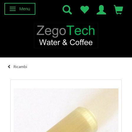
Menu
Attiva/disattiva navigazione
Ricambi