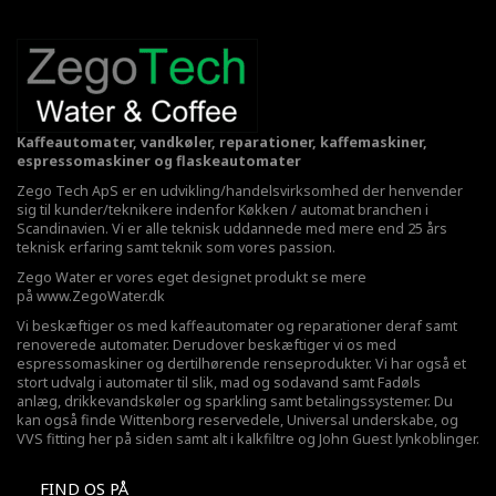
Kaffeautomater, vandkøler, reparationer, kaffemaskiner,
espressomaskiner og flaskeautomater
Zego Tech ApS er en udvikling/handelsvirksomhed der henvender
sig til kunder/teknikere indenfor Køkken / automat branchen i
Scandinavien. Vi er alle teknisk uddannede med mere end 25 års
teknisk erfaring samt teknik som vores passion.
Zego Water er vores eget designet produkt se mere
på
www.ZegoWater.dk
Vi beskæftiger os med kaffeautomater og reparationer deraf samt
renoverede automater. Derudover beskæftiger vi os med
espressomaskiner og dertilhørende renseprodukter. Vi har også et
stort udvalg i automater til slik, mad og sodavand samt Fadøls
anlæg,
drikkevandskøler
og sparkling samt betalingssystemer. Du
kan også finde Wittenborg reservedele, Universal underskabe, og
VVS fitting her på siden samt alt i kalkfiltre og John Guest lynkoblinger.
FIND OS PÅ