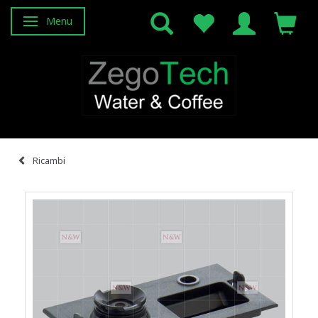
Menu
Attiva/disattiva navigazione
Ricambi