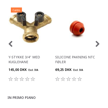
Caldo
C
Y-STYKKE 3/4" MED
SILICONE PAKNING NTC
VEN
KUGLEHANE
FØLER
46.
145,00 DKK
69,25 DKK
68,
Escl. IVA
Escl. IVA
IN PRIMO PIANO