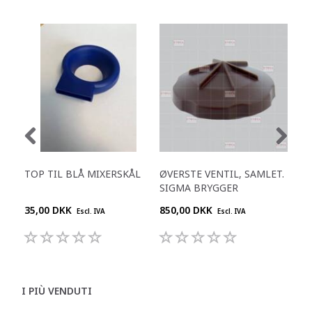
TOP TIL BLÅ MIXERSKÅL
ØVERSTE VENTIL, SAMLET.
SKI
SIGMA BRYGGER
35,00 DKK
850,00 DKK
695
Escl. IVA
Escl. IVA
I PIÙ VENDUTI