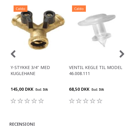
Caldo
Caldo
C
Y-STYKKE 3/4" MED
VENTIL KEGLE TIL MODEL
PA
KUGLEHANE
46.008.111
FB 
145,00 DKK
68,50 DKK
395
Escl. IVA
Escl. IVA
RECENSIONI