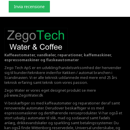
Invia recensione
Kaffeautomater, vandkøler, reparationer, kaffemaskiner,
espressomaskiner og flaskeautomater
Zego Tech ApS er en udvikling/handelsvirksomhed der henvender
sig til kunder/teknikere indenfor Køkken / automat branchen i
Scandinavien. Vi er alle teknisk uddannede med mere end 25 års
teknisk erfaring samt teknik som vores passion.
Zego Water er vores eget designet produkt se mere
på
www.ZegoWater.dk
Vi beskæftiger os med kaffeautomater og reparationer deraf samt
renoverede automater. Derudover beskæftiger vi os med
espressomaskiner og dertilhørende renseprodukter. Vi har også et
stort udvalg i automater til slik, mad og sodavand samt Fadøls
anlæg,
drikkevandskøler
og sparkling samt betalingssystemer. Du
kan også finde Wittenborg reservedele, Universal underskabe, og