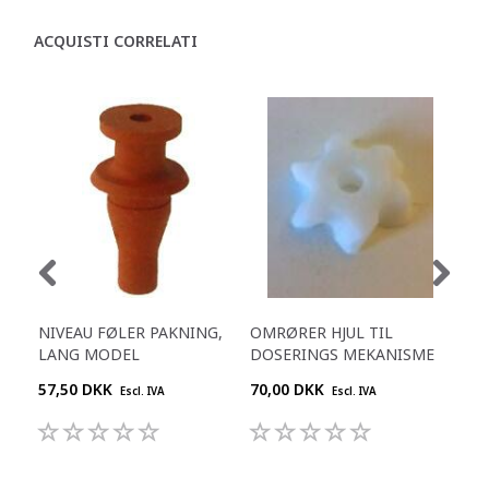
ACQUISTI CORRELATI
NIVEAU FØLER PAKNING,
OMRØRER HJUL TIL
PA
LANG MODEL
DOSERINGS MEKANISME
ME
57,50 DKK
70,00 DKK
27,
Escl. IVA
Escl. IVA