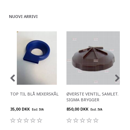
NUOVI ARRIVI
TOP TIL BLÅ MIXERSKÅL
ØVERSTE VENTIL, SAMLET.
SKI
SIGMA BRYGGER
35,00 DKK
850,00 DKK
695
Escl. IVA
Escl. IVA