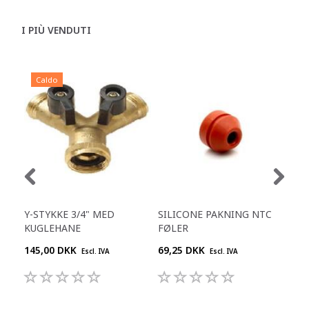
I PIÙ VENDUTI
Caldo
C
Y-STYKKE 3/4" MED
SILICONE PAKNING NTC
VEN
KUGLEHANE
FØLER
46.
145,00 DKK
69,25 DKK
68,
Escl. IVA
Escl. IVA