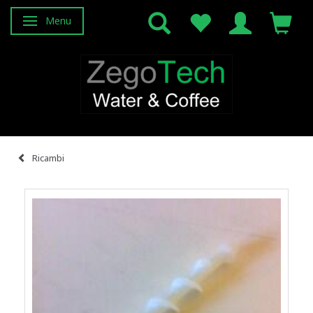
Menu
Attiva/disattiva navigazione
Ricambi