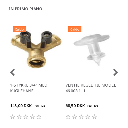
IN PRIMO PIANO
Caldo
Caldo
C
Y-STYKKE 3/4" MED
VENTIL KEGLE TIL MODEL
PA
KUGLEHANE
46.008.111
FB 
145,00 DKK
68,50 DKK
395
Escl. IVA
Escl. IVA