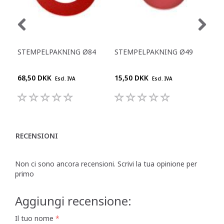
STEMPELPAKNING Ø84
STEMPELPAKNING Ø49
SIL
TIL
68,50 DKK
15,50 DKK
68,
Escl. IVA
Escl. IVA
RECENSIONI
Non ci sono ancora recensioni. Scrivi la tua opinione per
primo
Aggiungi recensione:
Il tuo nome