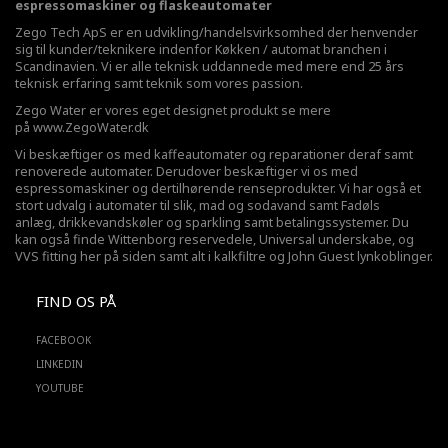
espressomaskiner og flaskeautomater
Zego Tech ApS er en udvikling/handelsvirksomhed der henvender
sig til kunder/teknikere indenfor Køkken / automat branchen i
Scandinavien. Vi er alle teknisk uddannede med mere end 25 års
teknisk erfaring samt teknik som vores passion.
Zego Water er vores eget designet produkt se mere
på
www.ZegoWater.dk
Vi beskæftiger os med kaffeautomater og reparationer deraf samt
renoverede automater. Derudover beskæftiger vi os med
espressomaskiner og dertilhørende renseprodukter. Vi har også et
stort udvalg i automater til slik, mad og sodavand samt Fadøls
anlæg,
drikkevandskøler
og sparkling samt betalingssystemer. Du
kan også finde Wittenborg reservedele, Universal underskabe, og
VVS fitting her på siden samt alt i kalkfiltre og John Guest lynkoblinger.
FIND OS PÅ
FACEBOOK
LINKEDIN
YOUTUBE