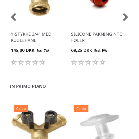
Y-STYKKE 3/4" MED
SILICONE PAKNING NTC
VEN
KUGLEHANE
FØLER
46.
145,00 DKK
69,25 DKK
68,
Escl. IVA
Escl. IVA
IN PRIMO PIANO
Caldo
Caldo
C