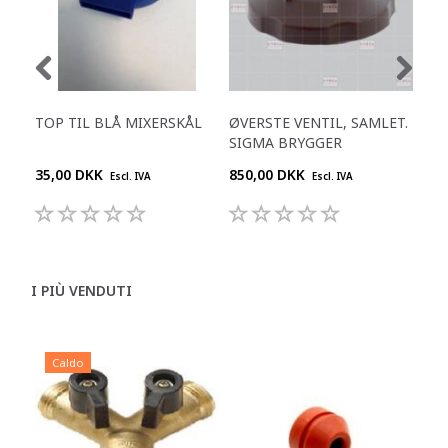
TOP TIL BLÅ MIXERSKÅL
ØVERSTE VENTIL, SAMLET.
SKI
SIGMA BRYGGER
35,00 DKK
850,00 DKK
695
Escl. IVA
Escl. IVA
I PIÙ VENDUTI
Caldo
C