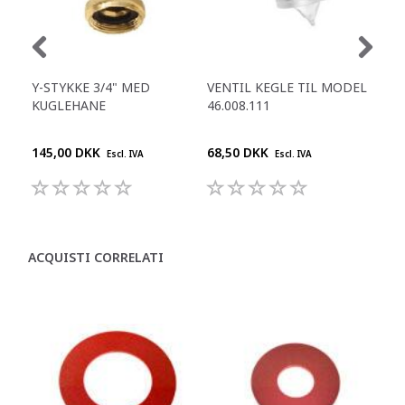
Y-STYKKE 3/4" MED
VENTIL KEGLE TIL MODEL
PA
KUGLEHANE
46.008.111
FB 
145,00 DKK
68,50 DKK
395
Escl. IVA
Escl. IVA
ACQUISTI CORRELATI