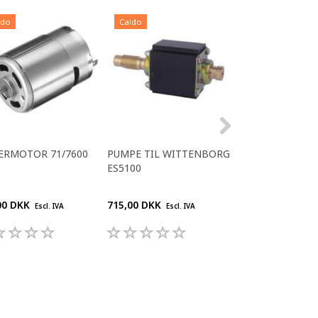
ldo
Caldo
Caldo
ERMOTOR 71/7600
PUMPE TIL WITTENBORG
RENOVERET
ES5100
OMBYTNINGS V
FB 5100
00 DKK
715,00 DKK
4.460,00 DKK
Escl. IVA
Escl. IVA
Escl