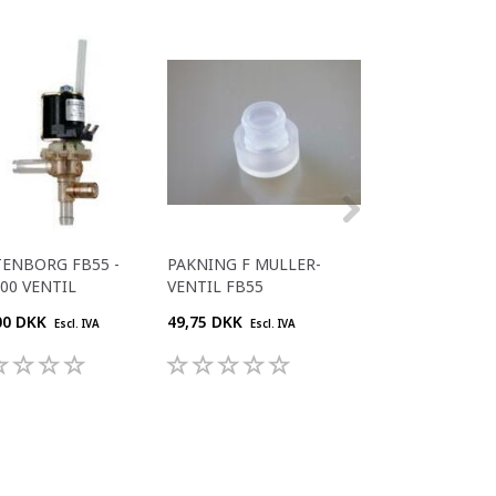
ENBORG FB55 -
PAKNING F MULLER-
NYLON SLANGE
00 VENTIL
VENTIL FB55
Ø6/Ø4 VOA 5100
00 DKK
49,75 DKK
55,00 DKK
Escl. IVA
Escl. IVA
Escl. IV