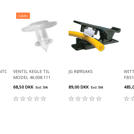
Caldo
NTC
VENTIL KEGLE TIL
JG RØRSAKS
WITT
MODEL 46.008.111
FB51
68,50 DKK
89,00 DKK
485,
Escl. IVA
Escl. IVA