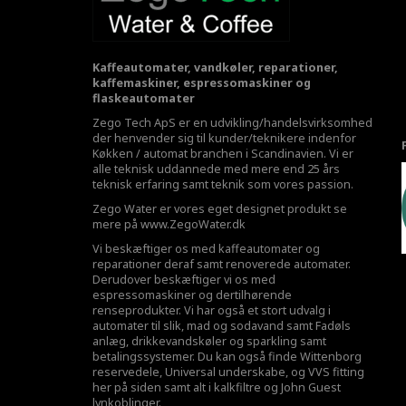
Kaffeautomater, vandkøler, reparationer,
kaffemaskiner, espressomaskiner og
flaskeautomater
Zego Tech ApS er en udvikling/handelsvirksomhed
der henvender sig til kunder/teknikere indenfor
Køkken / automat branchen i Scandinavien. Vi er
alle teknisk uddannede med mere end 25 års
teknisk erfaring samt teknik som vores passion.
Zego Water er vores eget designet produkt se
mere på
www.ZegoWater.dk
Vi beskæftiger os med kaffeautomater og
reparationer deraf samt renoverede automater.
Derudover beskæftiger vi os med
espressomaskiner og dertilhørende
renseprodukter. Vi har også et stort udvalg i
automater til slik, mad og sodavand samt Fadøls
anlæg,
drikkevandskøler
og sparkling samt
betalingssystemer. Du kan også finde Wittenborg
reservedele, Universal underskabe, og VVS fitting
her på siden samt alt i kalkfiltre og John Guest
lynkoblinger.