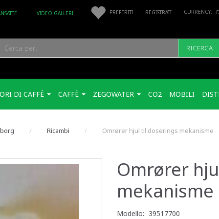
PREFERITI
REGISTRATI
ANSATTE
VIDEO GALLERI
RICERCA
ORI DI CAFFÈ
CAFFÈ
ZEGOWATER
CO2
MOBILI
DIST
nborg
Ricambi
Omrører hjul til doserings mekanisme
Omrører hjul
mekanisme
Modello:
39517700