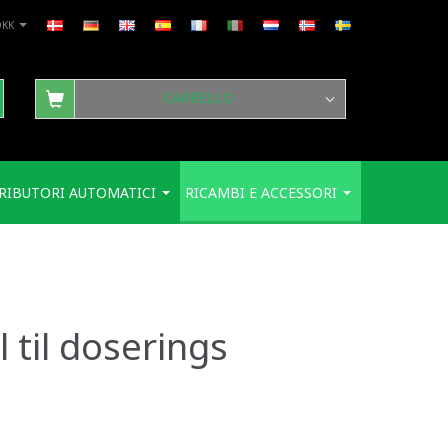
DKK
CARRELLO
RIBUTORI AUTOMATICI
RICAMBI E ACCESSORI
 til doserings