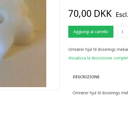
70,00 DKK
Escl
Aggiungi al carrello
Omrører hjul til doserings mek
Visualizza la descrizione comple
DESCRIZIONE
Omrører hjul til doserings m