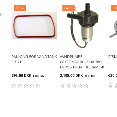
Caldo
Caldo
Ca
PAKNING FOR VANDTANK
VANDPUMPE
PISK
FB 7100
WITTENBORG 7100 7600
M/PCB PRINT, KERAMISK
395,00 DKK
2.195,00 DKK
630,
Escl. IVA
Escl. IVA