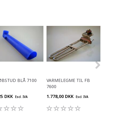
BSTUD BLÅ 7100
VARMELEGME TIL FB
PAKNING F MUL
7600
VENTIL FB55
25 DKK
1.778,00 DKK
49,75 DKK
Escl. IVA
Escl. IVA
Escl. IV