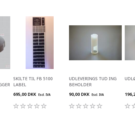
SKILTE TIL FB 5100
UDLEVERINGS TUD ING
UDLØ
GGER
LABEL
BEHOLDER
695,00 DKK
90,00 DKK
196,
Escl. IVA
Escl. IVA