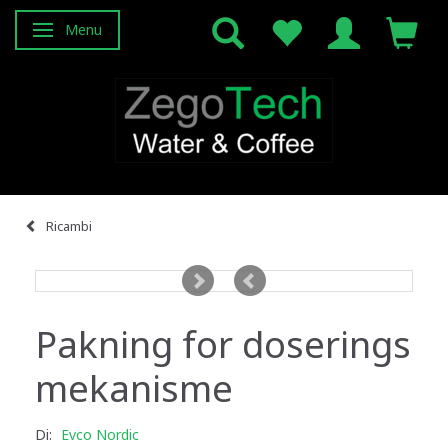
Menu
Attiva/disattiva navigazione
Ricambi
Pakning for doserings
mekanisme
Di:
Evco Nordic