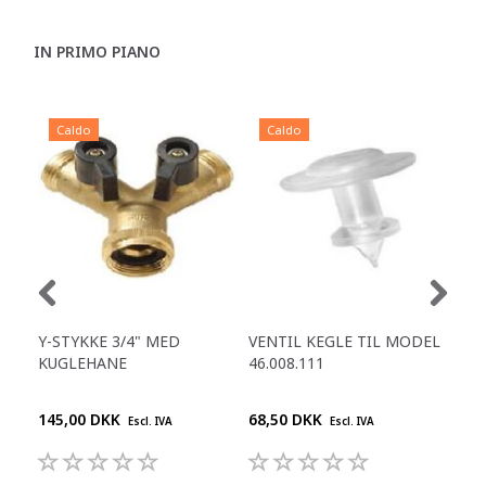
IN PRIMO PIANO
Caldo
Caldo
C
Y-STYKKE 3/4" MED
VENTIL KEGLE TIL MODEL
PA
KUGLEHANE
46.008.111
FB 
145,00 DKK
68,50 DKK
395
Escl. IVA
Escl. IVA