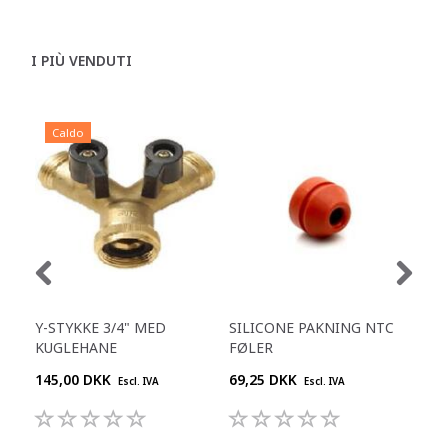
I PIÙ VENDUTI
Caldo
C
Y-STYKKE 3/4" MED
SILICONE PAKNING NTC
VEN
KUGLEHANE
FØLER
46.
145,00 DKK
69,25 DKK
68,
Escl. IVA
Escl. IVA