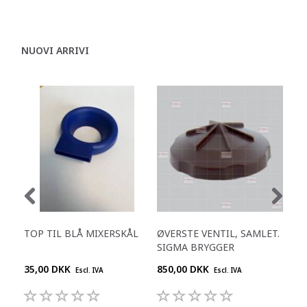
NUOVI ARRIVI
TOP TIL BLÅ MIXERSKÅL
ØVERSTE VENTIL, SAMLET.
SKI
SIGMA BRYGGER
35,00 DKK
850,00 DKK
695
Escl. IVA
Escl. IVA