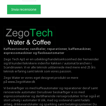
Invia recensione
Kaffeautomater, vandkøler, reparationer, kaffemaskiner,
espressomaskiner og flaskeautomater
Zego Tech ApS er en udvikling/handelsvirksomhed der henvender
sig til kunder/teknikere indenfor Køkken / automat branchen i
Scandinavien. Vi er alle teknisk uddannede med mere end 25 års
teknisk erfaring samt teknik som vores passion.
Zego Water er vores eget designet produkt se mere
på
www.ZegoWater.dk
Vi beskæftiger os med kaffeautomater og reparationer deraf samt
renoverede automater. Derudover beskæftiger vi os med
espressomaskiner og dertilhørende renseprodukter. Vi har også et
stort udvalg i automater til slik, mad og sodavand samt Fadøls
anlæg,
drikkevandskøler
og sparkling samt betalingssystemer. Du