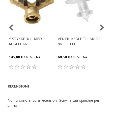
Y-STYKKE 3/4" MED
VENTIL KEGLE TIL MODEL
PA
KUGLEHANE
46.008.111
FB 
145,00 DKK
68,50 DKK
395
Escl. IVA
Escl. IVA
RECENSIONI
Non ci sono ancora recensioni. Scrivi la tua opinione per
primo