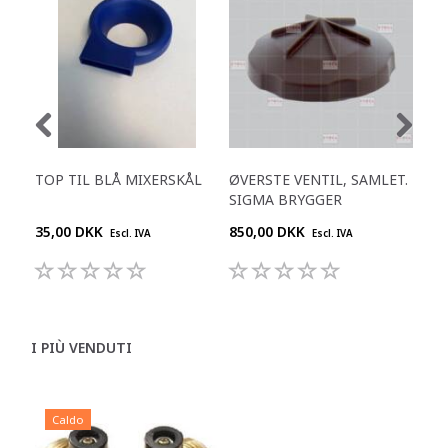
TOP TIL BLÅ MIXERSKÅL
ØVERSTE VENTIL, SAMLET.
SKI
SIGMA BRYGGER
35,00 DKK
850,00 DKK
695
Escl. IVA
Escl. IVA
I PIÙ VENDUTI
Caldo
C