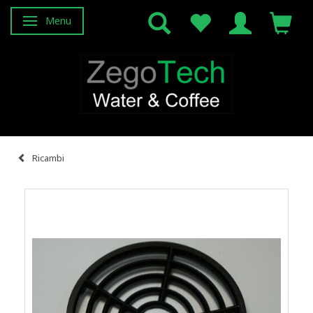
Menu
Attiva/disattiva navigazione
Ricambi