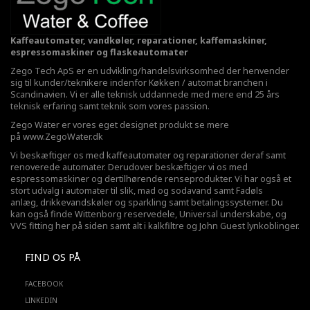
Kaffeautomater, vandkøler, reparationer, kaffemaskiner,
espressomaskiner og flaskeautomater
Zego Tech ApS er en udvikling/handelsvirksomhed der henvender
sig til kunder/teknikere indenfor Køkken / automat branchen i
Scandinavien. Vi er alle teknisk uddannede med mere end 25 års
teknisk erfaring samt teknik som vores passion.
Zego Water er vores eget designet produkt se mere
på
www.ZegoWater.dk
Vi beskæftiger os med kaffeautomater og reparationer deraf samt
renoverede automater. Derudover beskæftiger vi os med
espressomaskiner og dertilhørende renseprodukter. Vi har også et
stort udvalg i automater til slik, mad og sodavand samt Fadøls
anlæg,
drikkevandskøler
og sparkling samt betalingssystemer. Du
kan også finde Wittenborg reservedele, Universal underskabe, og
VVS fitting her på siden samt alt i kalkfiltre og John Guest lynkoblinger.
FIND OS PÅ
FACEBOOK
LINKEDIN