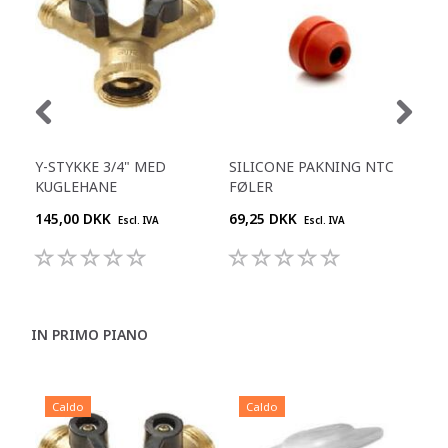
Y-STYKKE 3/4" MED
SILICONE PAKNING NTC
VEN
KUGLEHANE
FØLER
46.
145,00 DKK
69,25 DKK
68,
Escl. IVA
Escl. IVA
IN PRIMO PIANO
Caldo
Caldo
C