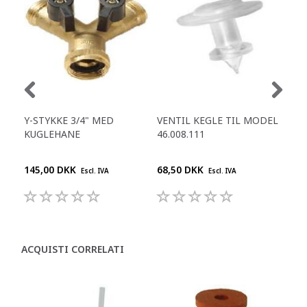
Y-STYKKE 3/4" MED
VENTIL KEGLE TIL MODEL
PA
KUGLEHANE
46.008.111
FB 
145,00 DKK
68,50 DKK
395
Escl. IVA
Escl. IVA
ACQUISTI CORRELATI