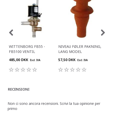
WITTENBORG FB55 -
NIVEAU FØLER PAKNING,
ST
FB5100 VENTIL
LANG MODEL
485,00 DKK
57,50 DKK
68,
Escl. IVA
Escl. IVA
RECENSIONI
Non ci sono ancora recensioni. Scrivi la tua opinione per
primo