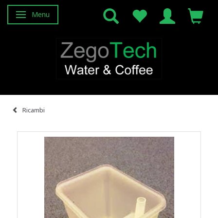
Menu
Attiva/disattiva navigazione
Ricambi