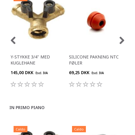
Y-STYKKE 3/4" MED
SILICONE PAKNING NTC
VEN
KUGLEHANE
FØLER
46.
145,00 DKK
69,25 DKK
68,
Escl. IVA
Escl. IVA
IN PRIMO PIANO
Caldo
Caldo
C