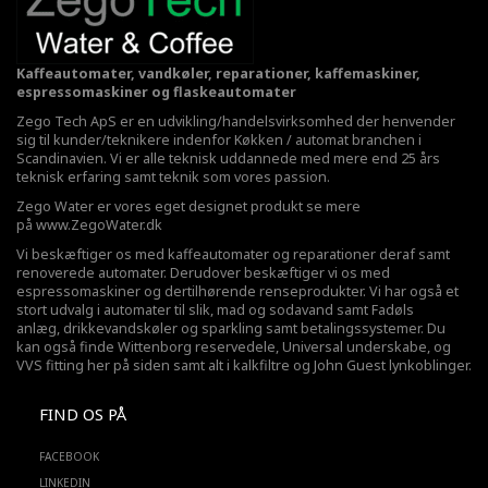
Kaffeautomater, vandkøler, reparationer, kaffemaskiner,
espressomaskiner og flaskeautomater
Zego Tech ApS er en udvikling/handelsvirksomhed der henvender
sig til kunder/teknikere indenfor Køkken / automat branchen i
Scandinavien. Vi er alle teknisk uddannede med mere end 25 års
teknisk erfaring samt teknik som vores passion.
Zego Water er vores eget designet produkt se mere
på
www.ZegoWater.dk
Vi beskæftiger os med kaffeautomater og reparationer deraf samt
renoverede automater. Derudover beskæftiger vi os med
espressomaskiner og dertilhørende renseprodukter. Vi har også et
stort udvalg i automater til slik, mad og sodavand samt Fadøls
anlæg,
drikkevandskøler
og sparkling samt betalingssystemer. Du
kan også finde Wittenborg reservedele, Universal underskabe, og
VVS fitting her på siden samt alt i kalkfiltre og John Guest lynkoblinger.
FIND OS PÅ
FACEBOOK
LINKEDIN