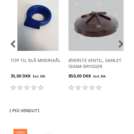
TOP TIL BLÅ MIXERSKÅL
ØVERSTE VENTIL, SAMLET.
SKI
SIGMA BRYGGER
35,00 DKK
850,00 DKK
695
Escl. IVA
Escl. IVA
I PIÙ VENDUTI
Caldo
C