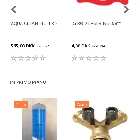
AQUA CLEAN FILTER 8
JG RØD LÅSERING 3/8""
REN
DES
DR
565,00 DKK
4,00 DKK
210
Escl. IVA
Escl. IVA
IN PRIMO PIANO
Caldo
Caldo
C