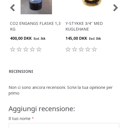
CO2 ENGANGS FLASKE 1,3
Y-STYKKE 3/4" MED
RE
KG
KUGLEHANE
400,00 DKK
145,00 DKK
645
Escl. IVA
Escl. IVA
RECENSIONI
Non ci sono ancora recensioni. Scrivi la tua opinione per
primo
Aggiungi recensione:
Il tuo nome