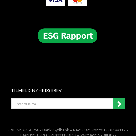
TILMELD NYHEDSBREV
INSERISCI
L'E-
MAIL
CVR Nr. 30593758 - Bank: Sydbank – Reg: 6821 Konto: 0001188112 -
IBAN nr.: DK7668210001188112 – Swift adr.: SYBKDK22