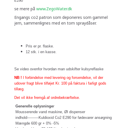
E290
se mere på
www.ZegoWater.dk
Engangs co2 patron som deponeres som gammel
jern, sammenlignes med en tom spraydåser.
Pris er pr. flaske.
12 stk. i en kasse.
Se video ovenfor hvordan man udskifter kulsyreflaske
NB !
I forbindelse med levering og forsendelse, vil der
udover fragt blive tilføjet Kr. 100 på faktura i farligt gods
tillæg.
Det vil ikke fremgå af ordrebekræftelse.
Generelle oplysninge
r
Mousserende vand maskine, Øl dispenser
indhold----------Kuldioxid Co2 E290 for fødevarer ansøgning
Mængde 600 gr + 0% -5%