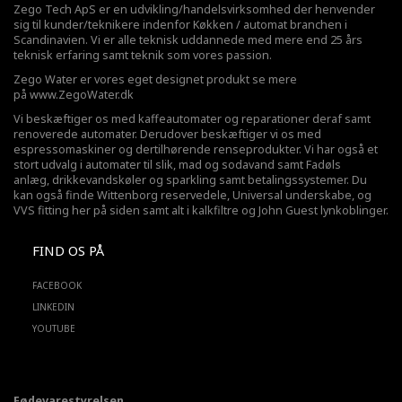
Zego Tech ApS er en udvikling/handelsvirksomhed der henvender
sig til kunder/teknikere indenfor Køkken / automat branchen i
Scandinavien. Vi er alle teknisk uddannede med mere end 25 års
teknisk erfaring samt teknik som vores passion.
Zego Water er vores eget designet produkt se mere
på
www.ZegoWater.dk
Vi beskæftiger os med kaffeautomater og reparationer deraf samt
renoverede automater. Derudover beskæftiger vi os med
espressomaskiner og dertilhørende renseprodukter. Vi har også et
stort udvalg i automater til slik, mad og sodavand samt Fadøls
anlæg,
drikkevandskøler
og sparkling samt betalingssystemer. Du
kan også finde Wittenborg reservedele, Universal underskabe, og
VVS fitting her på siden samt alt i kalkfiltre og John Guest lynkoblinger.
FIND OS PÅ
FACEBOOK
LINKEDIN
YOUTUBE
Fødevarestyrelsen