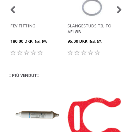
FEV FITTING
SLANGESTUDS TIL TO
KO
AFLØB
L
180,00 DKK
95,00 DKK
909
Escl. IVA
Escl. IVA
I PIÙ VENDUTI