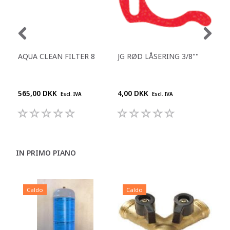
AQUA CLEAN FILTER 8
JG RØD LÅSERING 3/8""
REN
DES
DR
565,00 DKK
4,00 DKK
210
Escl. IVA
Escl. IVA
IN PRIMO PIANO
Caldo
Caldo
C