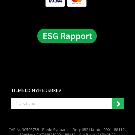
TILMELD NYHEDSBREV
INSERISCI
L'E-
MAIL
CVR Nr. 30593758 - Bank: Sydbank – Reg: 6821 Konto: 0001188112 -
IBAN nr.: DK7668210001188112 – Swift adr.: SYBKDK22