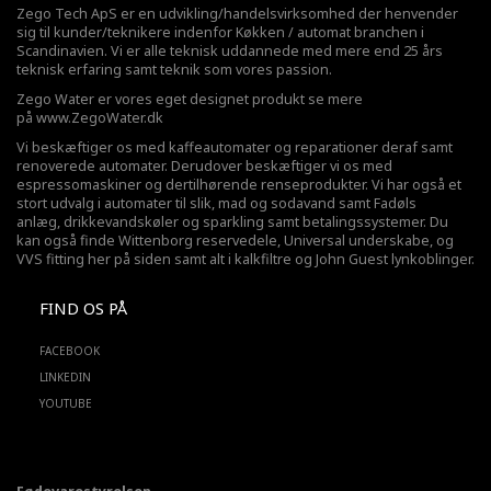
Zego Tech ApS er en udvikling/handelsvirksomhed der henvender
sig til kunder/teknikere indenfor Køkken / automat branchen i
Scandinavien. Vi er alle teknisk uddannede med mere end 25 års
teknisk erfaring samt teknik som vores passion.
Zego Water er vores eget designet produkt se mere
på
www.ZegoWater.dk
Vi beskæftiger os med kaffeautomater og reparationer deraf samt
renoverede automater. Derudover beskæftiger vi os med
espressomaskiner og dertilhørende renseprodukter. Vi har også et
stort udvalg i automater til slik, mad og sodavand samt Fadøls
anlæg,
drikkevandskøler
og sparkling samt betalingssystemer. Du
kan også finde Wittenborg reservedele, Universal underskabe, og
VVS fitting her på siden samt alt i kalkfiltre og John Guest lynkoblinger.
FIND OS PÅ
FACEBOOK
LINKEDIN
YOUTUBE