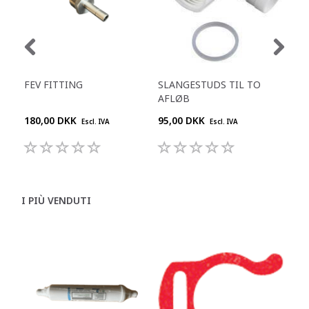
FEV FITTING
SLANGESTUDS TIL TO
KO
AFLØB
L
180,00 DKK
95,00 DKK
909
Escl. IVA
Escl. IVA
I PIÙ VENDUTI