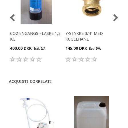
CO2 ENGANGS FLASKE 1,3
Y-STYKKE 3/4" MED
RE
KG
KUGLEHANE
400,00 DKK
145,00 DKK
645
Escl. IVA
Escl. IVA
ACQUISTI CORRELATI