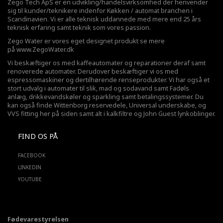
Zego Tech ApS er en udvikling/handelsvirksomhed der henvender
sig til kunder/teknikere indenfor Køkken / automat branchen i
Scandinavien. Vi er alle teknisk uddannede med mere end 25 års
teknisk erfaring samt teknik som vores passion.
Zego Water er vores eget designet produkt se mere
på
www.ZegoWater.dk
Vi beskæftiger os med kaffeautomater og reparationer deraf samt
renoverede automater. Derudover beskæftiger vi os med
espressomaskiner og dertilhørende renseprodukter. Vi har også et
stort udvalg i automater til slik, mad og sodavand samt Fadøls
anlæg,
drikkevandskøler
og sparkling samt betalingssystemer. Du
kan også finde Wittenborg reservedele, Universal underskabe, og
VVS fitting her på siden samt alt i kalkfiltre og John Guest lynkoblinger.
FIND OS PÅ
FACEBOOK
LINKEDIN
YOUTUBE
Fødevarestyrelsen