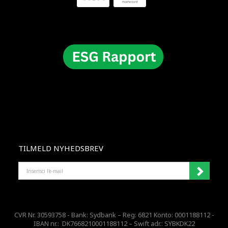
TILMELD NYHEDSBREV
INSERISCI
L'E-
MAIL
CVR Nr. 30593758 - Bank: Sydbank – Reg: 6821 Konto: 0001188112 -
IBAN nr.: DK7668210001188112 – Swift adr.: SYBKDK22