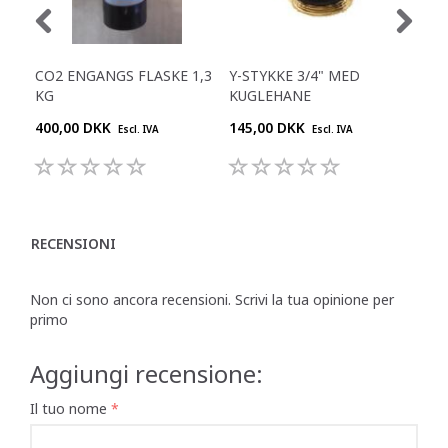
CO2 ENGANGS FLASKE 1,3
Y-STYKKE 3/4" MED
RE
KG
KUGLEHANE
400,00 DKK
145,00 DKK
645
Escl. IVA
Escl. IVA
RECENSIONI
Non ci sono ancora recensioni. Scrivi la tua opinione per
primo
Aggiungi recensione:
Il tuo nome