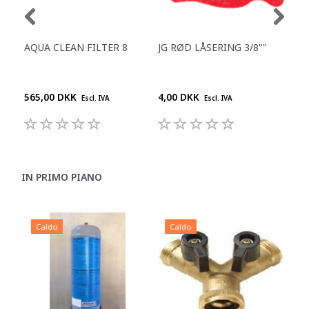
AQUA CLEAN FILTER 8
JG RØD LÅSERING 3/8""
REN
DES
DR
565,00 DKK
4,00 DKK
210
Escl. IVA
Escl. IVA
IN PRIMO PIANO
Caldo
Caldo
C