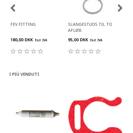
FEV FITTING
SLANGESTUDS TIL TO
KO
AFLØB
L
180,00 DKK
95,00 DKK
909
Escl. IVA
Escl. IVA
I PIÙ VENDUTI