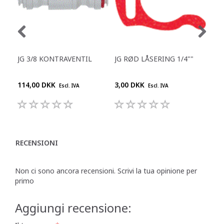
JG 3/8 KONTRAVENTIL
JG RØD LÅSERING 1/4""
JG 
114,00 DKK
3,00 DKK
4,0
Escl. IVA
Escl. IVA
RECENSIONI
Non ci sono ancora recensioni. Scrivi la tua opinione per
primo
Aggiungi recensione: