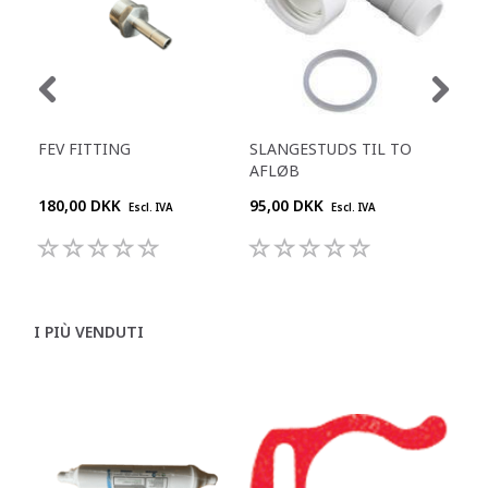
FEV FITTING
SLANGESTUDS TIL TO
KO
AFLØB
L
180,00 DKK
95,00 DKK
909
Escl. IVA
Escl. IVA
I PIÙ VENDUTI