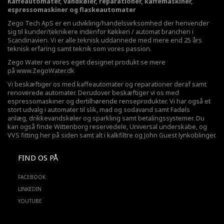
Kaffeautomater, vandkøler, reparationer, kaffemaskiner,
espressomaskiner og flaskeautomater
Zego Tech ApS er en udvikling/handelsvirksomhed der henvender
sig til kunder/teknikere indenfor Køkken / automat branchen i
Scandinavien. Vi er alle teknisk uddannede med mere end 25 års
teknisk erfaring samt teknik som vores passion.
Zego Water er vores eget designet produkt se mere
på
www.ZegoWater.dk
Vi beskæftiger os med kaffeautomater og reparationer deraf samt
renoverede automater. Derudover beskæftiger vi os med
espressomaskiner og dertilhørende renseprodukter. Vi har også et
stort udvalg i automater til slik, mad og sodavand samt Fadøls
anlæg,
drikkevandskøler
og sparkling samt betalingssystemer. Du
kan også finde Wittenborg reservedele, Universal underskabe, og
VVS fitting her på siden samt alt i kalkfiltre og John Guest lynkoblinger.
FIND OS PÅ
FACEBOOK
LINKEDIN
YOUTUBE