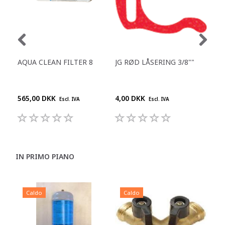
AQUA CLEAN FILTER 8
JG RØD LÅSERING 3/8""
REN
DES
DR
565,00 DKK
4,00 DKK
210
Escl. IVA
Escl. IVA
IN PRIMO PIANO
Caldo
Caldo
C