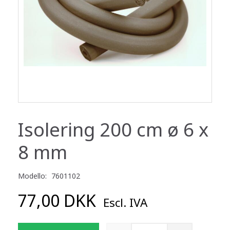
Isolering 200 cm ø 6 x
8 mm
Modello:
7601102
77,00 DKK
Escl. IVA