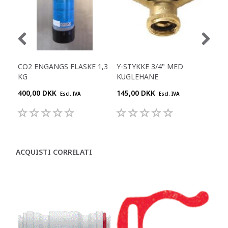
CO2 ENGANGS FLASKE 1,3
Y-STYKKE 3/4" MED
RE
KG
KUGLEHANE
400,00 DKK
145,00 DKK
645
Escl. IVA
Escl. IVA
ACQUISTI CORRELATI