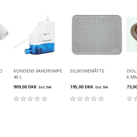
O
KONDENS VANDPUMPE
SILIKONEMÅTTE
ISOL
40 L
6 M
909,00 DKK
195,00 DKK
73,0
Escl. IVA
Escl. IVA