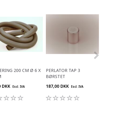
ERING 200 CM Ø 6 X
PERLATOR TAP 3
CO2 ENGANGS F
M
BØRSTET
0,85 KG.
0 DKK
187,00 DKK
320,00 DKK
Escl. IVA
Escl. IVA
Escl. 