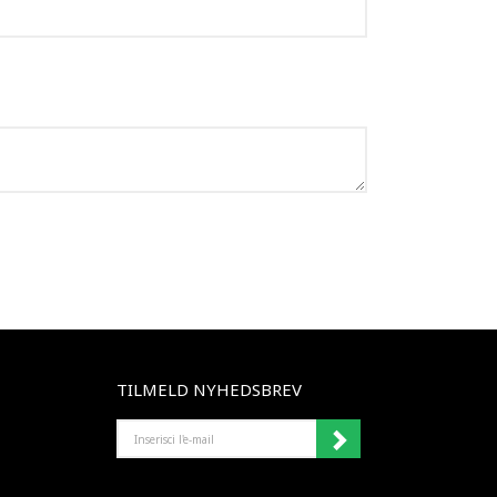
TILMELD NYHEDSBREV
INSERISCI
L'E-
MAIL