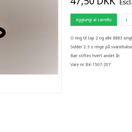
47,50 DKK
Escl
Aggiungi al carrello
O ring til tap 2 og alle 8883 sin
Sidder 2-3 o ringe på svanehals
Bør stiftes hvert andet år.
Vare nr. BK-1507-207