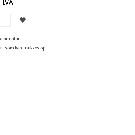
. IVA
gle armatur
en, som kan trækkes op.