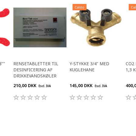
Caldo
Ca
8""
RENSETABLETTER TIL
Y-STYKKE 3/4" MED
CO2 
DESINFICERING AF
KUGLEHANE
1,3 
DRIKKEVANDSKØLER
210,00 DKK
145,00 DKK
400,
Escl. IVA
Escl. IVA