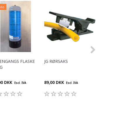
ldo
ENGANGS FLASKE
JG RØRSAKS
CO2 ENGANGS F
KG
0,6 KG.
00 DKK
89,00 DKK
360,00 DKK
Escl. IVA
Escl. IVA
Escl. 