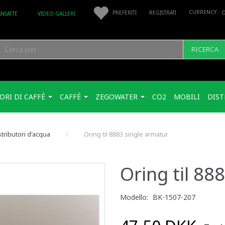
PREFERITI
REGISTRATI
ANSATTE
VIDEO GALLERI
RICERCA
ORI DI CAFFÈ
CAFFÈ
ZEGOWATER
CO2
MOBILI
DIST
stributori d'acqua
Oring til 8883 single armatur
Oring til 88
Modello:
BK-1507-207