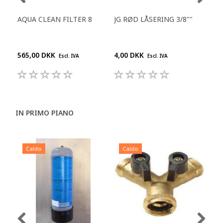
AQUA CLEAN FILTER 8
JG RØD LÅSERING 3/8""
REN
DES
DR
565,00 DKK
4,00 DKK
210
Escl. IVA
Escl. IVA
IN PRIMO PIANO
Caldo
Caldo
C