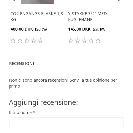
CO2 ENGANGS FLASKE 1,3
Y-STYKKE 3/4" MED
RE
KG
KUGLEHANE
400,00 DKK
145,00 DKK
645
Escl. IVA
Escl. IVA
RECENSIONI
Non ci sono ancora recensioni. Scrivi la tua opinione per
primo
Aggiungi recensione:
Il tuo nome