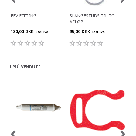
FEV FITTING
SLANGESTUDS TIL TO
KO
AFLØB
L
180,00 DKK
95,00 DKK
909
Escl. IVA
Escl. IVA
I PIÙ VENDUTI