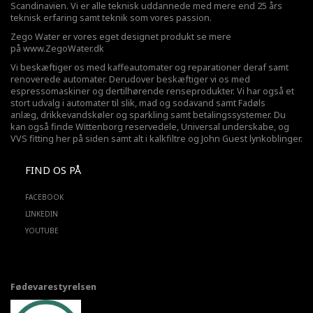
Scandinavien. Vi er alle teknisk uddannede med mere end 25 års
teknisk erfaring samt teknik som vores passion.
Zego Water er vores eget designet produkt se mere
på
www.ZegoWater.dk
Vi beskæftiger os med kaffeautomater og reparationer deraf samt
renoverede automater. Derudover beskæftiger vi os med
espressomaskiner og dertilhørende renseprodukter. Vi har også et
stort udvalg i automater til slik, mad og sodavand samt Fadøls
anlæg,
drikkevandskøler
og sparkling samt betalingssystemer. Du
kan også finde Wittenborg reservedele, Universal underskabe, og
VVS fitting her på siden samt alt i kalkfiltre og John Guest lynkoblinger.
FIND OS PÅ
FACEBOOK
LINKEDIN
YOUTUBE
Fødevarestyrelsen