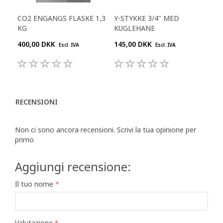
CO2 ENGANGS FLASKE 1,3
Y-STYKKE 3/4" MED
RE
KG
KUGLEHANE
400,00 DKK
145,00 DKK
645
Escl. IVA
Escl. IVA
RECENSIONI
Non ci sono ancora recensioni. Scrivi la tua opinione per
primo
Aggiungi recensione:
Il tuo nome
Valutazione