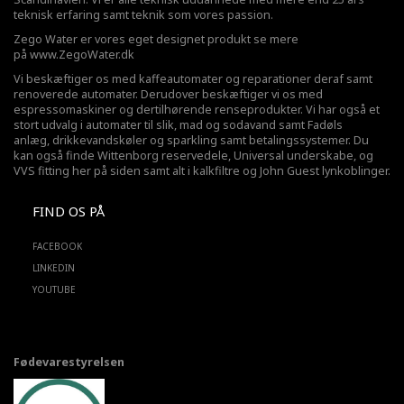
teknisk erfaring samt teknik som vores passion.
Zego Water er vores eget designet produkt se mere
på
www.ZegoWater.dk
Vi beskæftiger os med kaffeautomater og reparationer deraf samt
renoverede automater. Derudover beskæftiger vi os med
espressomaskiner og dertilhørende renseprodukter. Vi har også et
stort udvalg i automater til slik, mad og sodavand samt Fadøls
anlæg,
drikkevandskøler
og sparkling samt betalingssystemer. Du
kan også finde Wittenborg reservedele, Universal underskabe, og
VVS fitting her på siden samt alt i kalkfiltre og John Guest lynkoblinger.
FIND OS PÅ
FACEBOOK
LINKEDIN
YOUTUBE
Fødevarestyrelsen