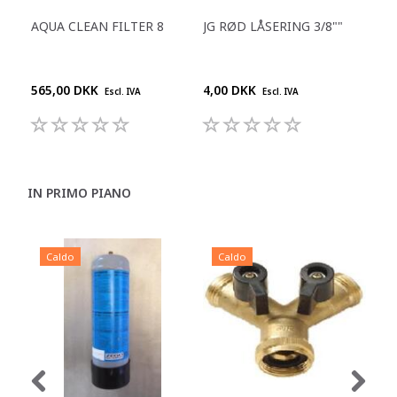
AQUA CLEAN FILTER 8
JG RØD LÅSERING 3/8""
REN
DES
DR
565,00 DKK
4,00 DKK
210
Escl. IVA
Escl. IVA
IN PRIMO PIANO
Caldo
Caldo
C