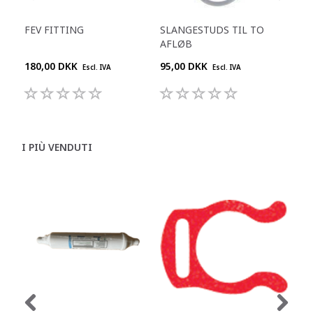
FEV FITTING
SLANGESTUDS TIL TO
KO
AFLØB
L
180,00 DKK
95,00 DKK
909
Escl. IVA
Escl. IVA
I PIÙ VENDUTI