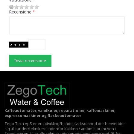
Recensione
Invia recensione
Kaffeautomater, vandkøler, reparationer, kaffemaskiner,
espressomaskiner og flaskeautomater
Zego Tech ApS er en udvikling/handelsvirksomhed der henvender
sig til kunder/teknikere indenfor Køkken / automat branchen i
Scandinavien. Vi er alle teknisk uddannede med mere end 25 års