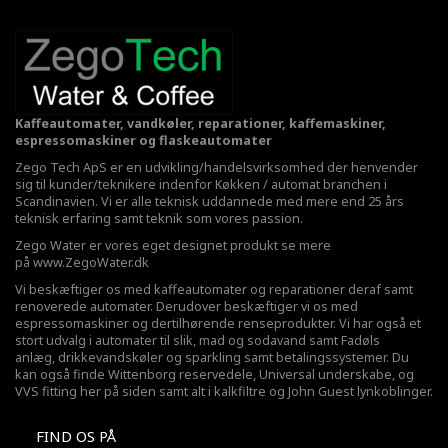
Kaffeautomater, vandkøler, reparationer, kaffemaskiner,
espressomaskiner og flaskeautomater
Zego Tech ApS er en udvikling/handelsvirksomhed der henvender
sig til kunder/teknikere indenfor Køkken / automat branchen i
Scandinavien. Vi er alle teknisk uddannede med mere end 25 års
teknisk erfaring samt teknik som vores passion.
Zego Water er vores eget designet produkt se mere
på
www.ZegoWater.dk
Vi beskæftiger os med kaffeautomater og reparationer deraf samt
renoverede automater. Derudover beskæftiger vi os med
espressomaskiner og dertilhørende renseprodukter. Vi har også et
stort udvalg i automater til slik, mad og sodavand samt Fadøls
anlæg,
drikkevandskøler
og sparkling samt betalingssystemer. Du
kan også finde Wittenborg reservedele, Universal underskabe, og
VVS fitting her på siden samt alt i kalkfiltre og John Guest lynkoblinger.
FIND OS PÅ