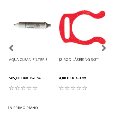
AQUA CLEAN FILTER 8
JG RØD LÅSERING 3/8""
REN
DES
DR
565,00 DKK
4,00 DKK
210
Escl. IVA
Escl. IVA
IN PRIMO PIANO