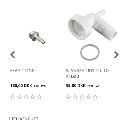
FEV FITTING
SLANGESTUDS TIL TO
KO
AFLØB
L
180,00 DKK
95,00 DKK
909
Escl. IVA
Escl. IVA
I PIÙ VENDUTI