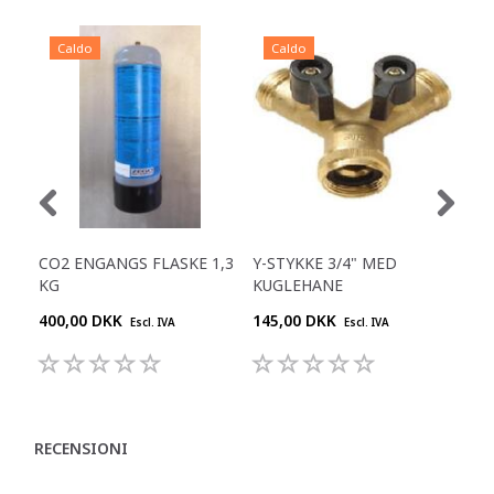
Caldo
Caldo
C
CO2 ENGANGS FLASKE 1,3
Y-STYKKE 3/4" MED
RE
KG
KUGLEHANE
400,00 DKK
145,00 DKK
645
Escl. IVA
Escl. IVA
RECENSIONI