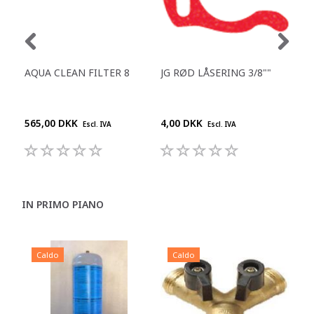
AQUA CLEAN FILTER 8
JG RØD LÅSERING 3/8""
REN
DES
DR
565,00 DKK
4,00 DKK
210
Escl. IVA
Escl. IVA
IN PRIMO PIANO
Caldo
Caldo
C