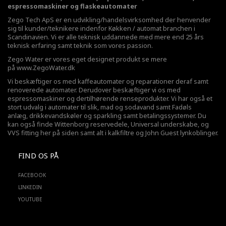
espressomaskiner og flaskeautomater
Zego Tech ApS er en udvikling/handelsvirksomhed der henvender
sig til kunder/teknikere indenfor Køkken / automat branchen i
Scandinavien. Vi er alle teknisk uddannede med mere end 25 års
teknisk erfaring samt teknik som vores passion.
Zego Water er vores eget designet produkt se mere
på
www.ZegoWater.dk
Vi beskæftiger os med kaffeautomater og reparationer deraf samt
renoverede automater. Derudover beskæftiger vi os med
espressomaskiner og dertilhørende renseprodukter. Vi har også et
stort udvalg i automater til slik, mad og sodavand samt Fadøls
anlæg,
drikkevandskøler
og sparkling samt betalingssystemer. Du
kan også finde Wittenborg reservedele, Universal underskabe, og
VVS fitting her på siden samt alt i kalkfiltre og John Guest lynkoblinger.
FIND OS PÅ
FACEBOOK
LINKEDIN
YOUTUBE