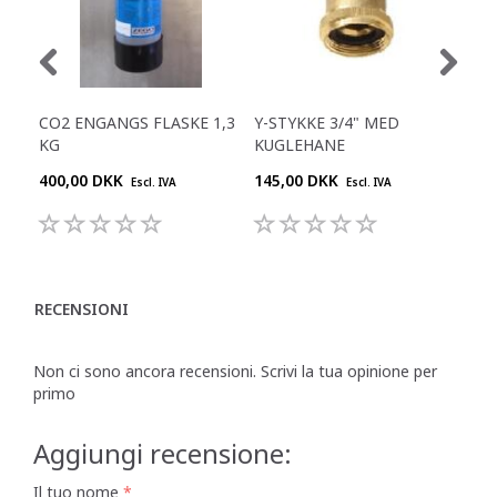
CO2 ENGANGS FLASKE 1,3
Y-STYKKE 3/4" MED
RE
KG
KUGLEHANE
400,00 DKK
145,00 DKK
645
Escl. IVA
Escl. IVA
RECENSIONI
Non ci sono ancora recensioni. Scrivi la tua opinione per
primo
Aggiungi recensione:
Il tuo nome