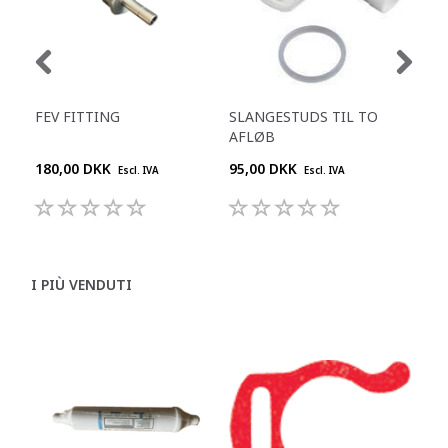
FEV FITTING
SLANGESTUDS TIL TO
KO
AFLØB
L
180,00 DKK
95,00 DKK
909
Escl. IVA
Escl. IVA
I PIÙ VENDUTI