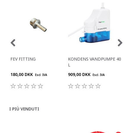
FEV FITTING
KONDENS VANDPUMPE 40
SI
L
180,00 DKK
909,00 DKK
195
Escl. IVA
Escl. IVA
I PIÙ VENDUTI