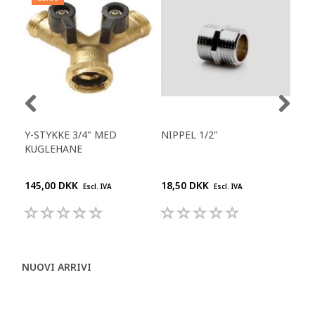
Y-STYKKE 3/4" MED
NIPPEL 1/2"
OVE
KUGLEHANE
NP
145,00 DKK
18,50 DKK
21,
Escl. IVA
Escl. IVA
NUOVI ARRIVI