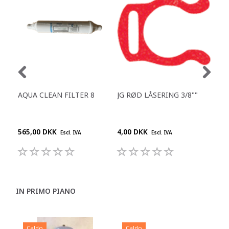
AQUA CLEAN FILTER 8
JG RØD LÅSERING 3/8""
REN
DES
DR
565,00 DKK
4,00 DKK
210
Escl. IVA
Escl. IVA
IN PRIMO PIANO
Caldo
Caldo
C