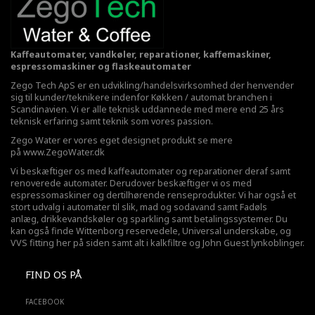
Kaffeautomater, vandkøler, reparationer, kaffemaskiner,
espressomaskiner og flaskeautomater
Zego Tech ApS er en udvikling/handelsvirksomhed der henvender
sig til kunder/teknikere indenfor Køkken / automat branchen i
Scandinavien. Vi er alle teknisk uddannede med mere end 25 års
teknisk erfaring samt teknik som vores passion.
Zego Water er vores eget designet produkt se mere
på
www.ZegoWater.dk
Vi beskæftiger os med kaffeautomater og reparationer deraf samt
renoverede automater. Derudover beskæftiger vi os med
espressomaskiner og dertilhørende renseprodukter. Vi har også et
stort udvalg i automater til slik, mad og sodavand samt Fadøls
anlæg,
drikkevandskøler
og sparkling samt betalingssystemer. Du
kan også finde Wittenborg reservedele, Universal underskabe, og
VVS fitting her på siden samt alt i kalkfiltre og John Guest lynkoblinger.
FIND OS PÅ
FACEBOOK