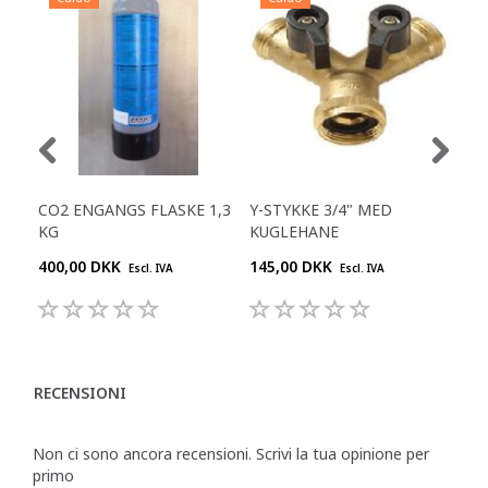
CO2 ENGANGS FLASKE 1,3
Y-STYKKE 3/4" MED
RE
KG
KUGLEHANE
400,00 DKK
145,00 DKK
645
Escl. IVA
Escl. IVA
RECENSIONI
Non ci sono ancora recensioni. Scrivi la tua opinione per
primo