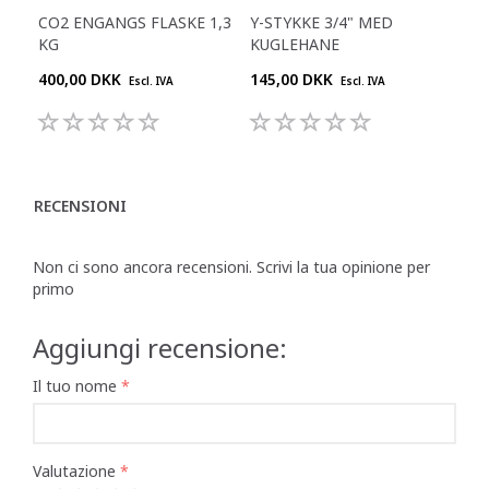
CO2 ENGANGS FLASKE 1,3
Y-STYKKE 3/4" MED
RE
KG
KUGLEHANE
400,00 DKK
145,00 DKK
645
Escl. IVA
Escl. IVA
RECENSIONI
Non ci sono ancora recensioni. Scrivi la tua opinione per
primo
Aggiungi recensione:
Il tuo nome
Valutazione