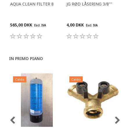
AQUA CLEAN FILTER 8
JG RØD LÅSERING 3/8""
REN
DES
DR
565,00 DKK
4,00 DKK
210
Escl. IVA
Escl. IVA
IN PRIMO PIANO
Caldo
Caldo
C