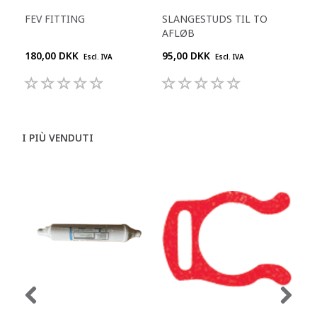
FEV FITTING
SLANGESTUDS TIL TO
KO
AFLØB
L
180,00 DKK
95,00 DKK
909
Escl. IVA
Escl. IVA
I PIÙ VENDUTI