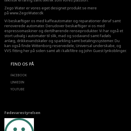
teknisk erfaring samt teknik som vores passion.
Zego Water er vores eget designet produkt se mere
på
www.ZegoWater.dk
Vi beskæftiger os med kaffeautomater og reparationer deraf samt
renoverede automater. Derudover beskæftiger vi os med
espressomaskiner og dertilhørende renseprodukter. Vi har også et
stort udvalg i automater til slik, mad og sodavand samt Fadøls
anlæg,
drikkevandskøler
og sparkling samt betalingssystemer. Du
kan også finde Wittenborg reservedele, Universal underskabe, og
VVS fitting her på siden samt alt i kalkfiltre og John Guest lynkoblinger.
FIND OS PÅ
FACEBOOK
LINKEDIN
YOUTUBE
Fødevarestyrelsen