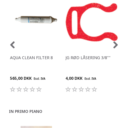
AQUA CLEAN FILTER 8
JG RØD LÅSERING 3/8""
REN
DES
DR
565,00 DKK
4,00 DKK
210
Escl. IVA
Escl. IVA
IN PRIMO PIANO