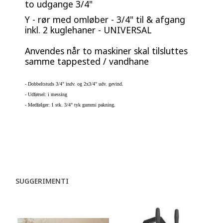
to udgange 3/4"
Y - rør med omløber - 3/4" til & afgang
inkl. 2 kuglehaner - UNIVERSAL
Anvendes når to maskiner skal tilsluttes
samme tappested / vandhane
- Dobbeltstuds 3/4" indv. og 2x3/4" udv. gevind.
- Udførsel: i messing
- Medfølger: 1 stk. 3/4" tyk gummi pakning.
SUGGERIMENTI
C