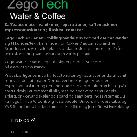
Kaffeautomater, vandkøler, reparationer, kaffemaskiner,
espressomaskiner og flaskeautomater
Zego Tech ApS er en udvikling/handelsvirksomhed der henvender
sig til kunder/teknikere indenfor Køkken / automat branchen i
Scandinavien. Vi er alle teknisk uddannede med mere end 25 års
teknisk erfaring samt teknik som vores passion.
Zego Water er vores eget designet produkt se mere
på
www.ZegoWater.dk
Vi beskæftiger os med kaffeautomater og reparationer deraf samt
renoverede automater. Derudover beskæftiger vi os med
espressomaskiner og dertilhørende renseprodukter. Vi har også et
stort udvalg i automater til slik, mad og sodavand samt Fadøls
anlæg,
drikkevandskøler
og sparkling samt betalingssystemer. Du
kan også finde Wittenborg reservedele, Universal underskabe, og
VVS fitting her på siden samt alt i kalkfiltre og John Guest lynkoblinger.
FIND OS PÅ
FACEBOOK