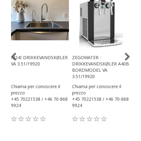
M24I DRIKKEVANDSKØLER
ZEGOWATER -
OFF
VA 3.51/19920
DRIKKEVANDSKØLER A40B
MED
BORDMODEL VA
3.51/19920
Chiama per conoscere il
Chiama per conoscere il
Chi
prezzo
prezzo
pre
+45 70221538 / +46 70-868
+45 70221538 / +46 70-868
+45
9924
9924
992