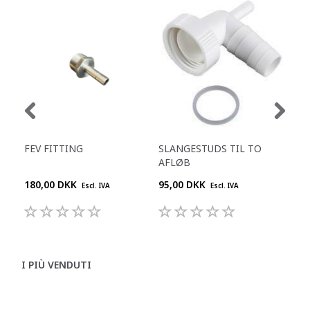
FEV FITTING
SLANGESTUDS TIL TO
KO
AFLØB
L
180,00 DKK
95,00 DKK
909
Escl. IVA
Escl. IVA
I PIÙ VENDUTI