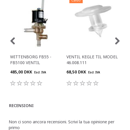
Caldo
WITTENBORG FB55 -
VENTIL KEGLE TIL MODEL
OVE
FB5100 VENTIL
46.008.111
MF
485,00 DKK
68,50 DKK
23,
Escl. IVA
Escl. IVA
RECENSIONI
Non ci sono ancora recensioni. Scrivi la tua opinione per
primo