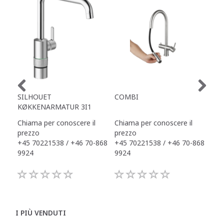
SILHOUET
COMBI
TAP
KØKKENARMATUR 3I1
Chiama per conoscere il
Chiama per conoscere il
Chi
prezzo
prezzo
pre
+45 70221538 / +46 70-868
+45 70221538 / +46 70-868
+45
9924
9924
992
I PIÙ VENDUTI