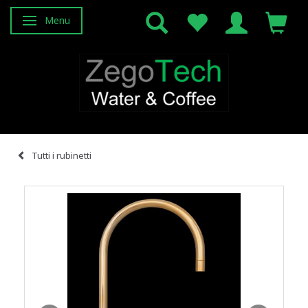
Menu
Attiva/disattiva navigazione
Tutti i rubinetti