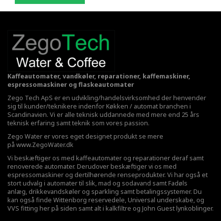
Kaffeautomater, vandkøler, reparationer, kaffemaskiner,
espressomaskiner og flaskeautomater
Zego Tech ApS er en udvikling/handelsvirksomhed der henvender
sig til kunder/teknikere indenfor Køkken / automat branchen i
Scandinavien. Vi er alle teknisk uddannede med mere end 25 års
teknisk erfaring samt teknik som vores passion.
Zego Water er vores eget designet produkt se mere
på
www.ZegoWater.dk
Vi beskæftiger os med kaffeautomater og reparationer deraf samt
renoverede automater. Derudover beskæftiger vi os med
espressomaskiner og dertilhørende renseprodukter. Vi har også et
stort udvalg i automater til slik, mad og sodavand samt Fadøls
anlæg,
drikkevandskøler
og sparkling samt betalingssystemer. Du
kan også finde Wittenborg reservedele, Universal underskabe, og
VVS fitting her på siden samt alt i kalkfiltre og John Guest lynkoblinger.