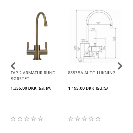
TAP 2 ARMATUR RUND
8883BA AUTO LUKNING
888
BØRSTET
STÅ
1.355,00 DKK
1.195,00 DKK
1.1
Escl. IVA
Escl. IVA