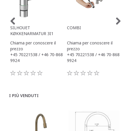
SILHOUET
COMBI
TAP
KØKKENARMATUR 3I1
Chiama per conoscere il
Chiama per conoscere il
Chi
prezzo
prezzo
pre
+45 70221538 / +46 70-868
+45 70221538 / +46 70-868
+45
9924
9924
992
I PIÙ VENDUTI