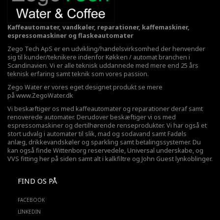
Kaffeautomater, vandkøler, reparationer, kaffemaskiner,
espressomaskiner og flaskeautomater
Zego Tech ApS er en udvikling/handelsvirksomhed der henvender
sig til kunder/teknikere indenfor Køkken / automat branchen i
Scandinavien. Vi er alle teknisk uddannede med mere end 25 års
teknisk erfaring samt teknik som vores passion.
Zego Water er vores eget designet produkt se mere
på
www.ZegoWater.dk
Vi beskæftiger os med kaffeautomater og reparationer deraf samt
renoverede automater. Derudover beskæftiger vi os med
espressomaskiner og dertilhørende renseprodukter. Vi har også et
stort udvalg i automater til slik, mad og sodavand samt Fadøls
anlæg,
drikkevandskøler
og sparkling samt betalingssystemer. Du
kan også finde Wittenborg reservedele, Universal underskabe, og
VVS fitting her på siden samt alt i kalkfiltre og John Guest lynkoblinger.
FIND OS PÅ
FACEBOOK
LINKEDIN