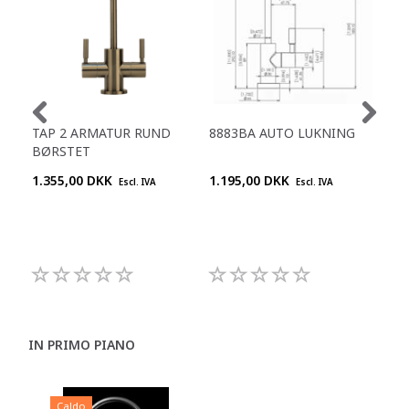
TAP 2 ARMATUR RUND
8883BA AUTO LUKNING
888
BØRSTET
STÅ
1.355,00 DKK
1.195,00 DKK
1.1
Escl. IVA
Escl. IVA
IN PRIMO PIANO
Caldo