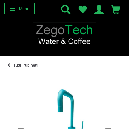
Menu
Attiva/disattiva navigazione
Tutti i rubinetti