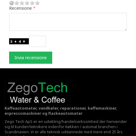
Recensione
Invia recensione
Kaffeautomater, vandkøler, reparationer, kaffemaskiner,
espressomaskiner og flaskeautomater
Zego Tech ApS er en udvikling/handelsvirksomhed der henvender
sig til kunder/teknikere indenfor Køkken / automat branchen i
Scandinavien. Vi er alle teknisk uddannede med mere end 25 års