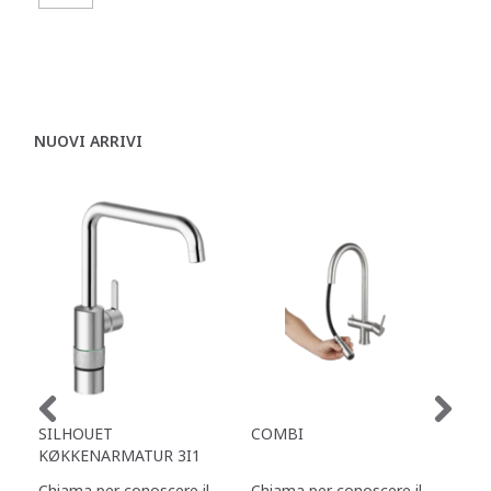
NUOVI ARRIVI
SILHOUET
COMBI
TAP
KØKKENARMATUR 3I1
Chiama per conoscere il
Chiama per conoscere il
Chi