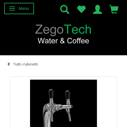
Menu
Attiva/disattiva navigazione
Tutti i rubinetti