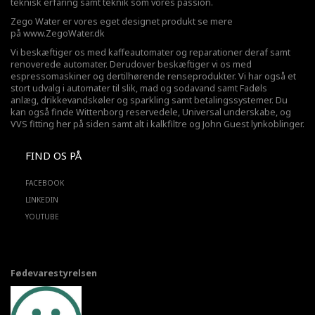
teknisk erfaring samt teknik som vores passion.
Zego Water er vores eget designet produkt se mere
på
www.ZegoWater.dk
Vi beskæftiger os med kaffeautomater og reparationer deraf samt
renoverede automater. Derudover beskæftiger vi os med
espressomaskiner og dertilhørende renseprodukter. Vi har også et
stort udvalg i automater til slik, mad og sodavand samt Fadøls
anlæg,
drikkevandskøler
og sparkling samt betalingssystemer. Du
kan også finde Wittenborg reservedele, Universal underskabe, og
VVS fitting her på siden samt alt i kalkfiltre og John Guest lynkoblinger.
FIND OS PÅ
FACEBOOK
LINKEDIN
YOUTUBE
Fødevarestyrelsen