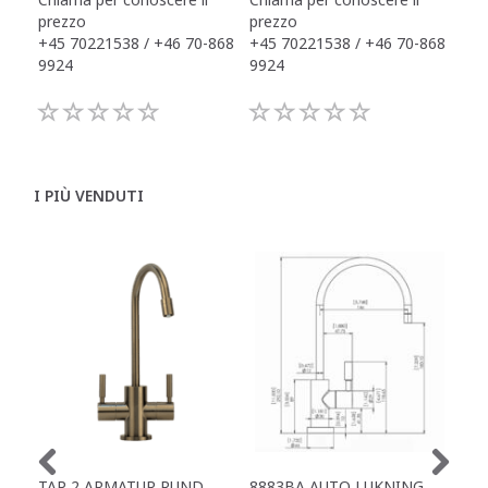
prezzo
prezzo
pre
+45 70221538 / +46 70-868
+45 70221538 / +46 70-868
+45
9924
9924
992
I PIÙ VENDUTI
TAP 2 ARMATUR RUND
8883BA AUTO LUKNING
888