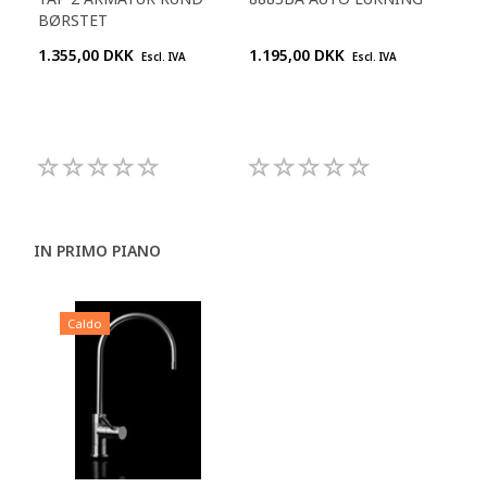
BØRSTET
STÅ
1.355,00 DKK
1.195,00 DKK
1.1
Escl. IVA
Escl. IVA
IN PRIMO PIANO
Caldo