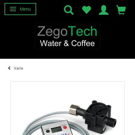
Menu
Attiva/disattiva navigazione
Varie