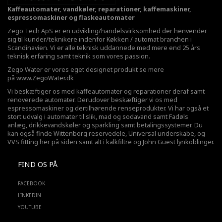
Kaffeautomater, vandkøler, reparationer, kaffemaskiner,
espressomaskiner og flaskeautomater
Zego Tech ApS er en udvikling/handelsvirksomhed der henvender
sig til kunder/teknikere indenfor Køkken / automat branchen i
Scandinavien. Vi er alle teknisk uddannede med mere end 25 års
teknisk erfaring samt teknik som vores passion.
Zego Water er vores eget designet produkt se mere
på
www.ZegoWater.dk
Vi beskæftiger os med kaffeautomater og reparationer deraf samt
renoverede automater. Derudover beskæftiger vi os med
espressomaskiner og dertilhørende renseprodukter. Vi har også et
stort udvalg i automater til slik, mad og sodavand samt Fadøls
anlæg,
drikkevandskøler
og sparkling samt betalingssystemer. Du
kan også finde Wittenborg reservedele, Universal underskabe, og
VVS fitting her på siden samt alt i kalkfiltre og John Guest lynkoblinger.
FIND OS PÅ
FACEBOOK
LINKEDIN
YOUTUBE