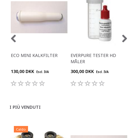
ECO MINI KALKFILTER
EVERPURE TESTER HD
WA
MÅLER
130,00 DKK
300,00 DKK
200
Escl. IVA
Escl. IVA
I PIÙ VENDUTI
Caldo