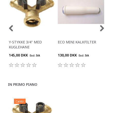
Y-STYKKE 3/4" MED
ECO MINI KALKFILTER
WA
KUGLEHANE
145,00 DKK
130,00 DKK
200
Escl. IVA
Escl. IVA
IN PRIMO PIANO
Caldo