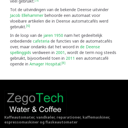
veel gebruikt.
Tot de uitvindingen van de bekende Deense uitvinder
Jacob Ellehammer
behoorde een automaat voor
vloeibare artikelen die in Deense automatcafés werd
[6]
gebruikt.
In de loop van de
jaren 1950
nam het gedeeltelijk
onbediende
cafeteria
de functies van de automatcafés
over, maar ondanks dat het woord in
de Deense
spellinggids
verdween in
2001
, wordt de term nog steeds
gebruikt, bijvoorbeeld toen in
2011
een automatcafé
[8]
opende in
Amager Hospital
.
Kaffeautomater, vandkøler, reparationer, kaffemaskiner,
espressomaskiner og flaskeautomater