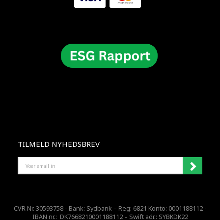
TILMELD NYHEDSBREV
VOER
EMAIL
IN
CVR Nr. 30593758 - Bank: Sydbank – Reg: 6821 Konto: 0001188112 -
IBAN nr.: DK7668210001188112 – Swift adr.: SYBKDK22