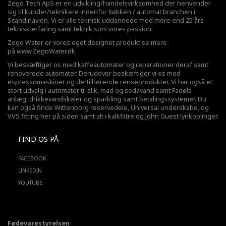
Zego Tech ApS er en udvikling/handelsvirksomhed der henvender
sig til kunder/teknikere indenfor Køkken / automat branchen i
Scandinavien. Vi er alle teknisk uddannede med mere end 25 års
teknisk erfaring samt teknik som vores passion.
Zego Water er vores eget designet produkt se mere
på
www.ZegoWater.dk
Vi beskæftiger os med kaffeautomater og reparationer deraf samt
renoverede automater. Derudover beskæftiger vi os med
espressomaskiner og dertilhørende renseprodukter. Vi har også et
stort udvalg i automater til slik, mad og sodavand samt Fadøls
anlæg,
drikkevandskøler
og sparkling samt betalingssystemer. Du
kan også finde Wittenborg reservedele, Universal underskabe, og
VVS fitting her på siden samt alt i kalkfiltre og John Guest lynkoblinger.
FIND OS PÅ
FACEBOOK
LINKEDIN
YOUTUBE
Fødevarestyrelsen