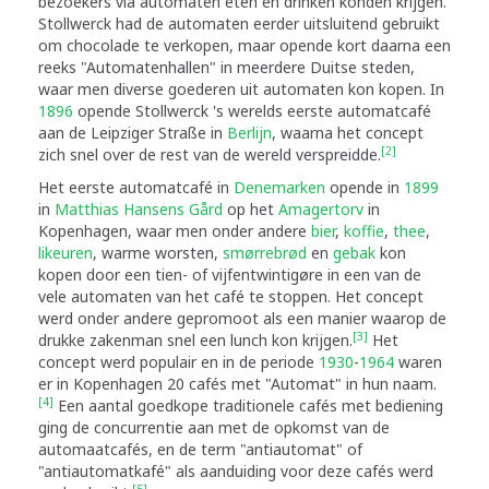
bezoekers via automaten eten en drinken konden krijgen.
Stollwerck had de automaten eerder uitsluitend gebruikt
om chocolade te verkopen, maar opende kort daarna een
reeks "Automatenhallen" in meerdere Duitse steden,
waar men diverse goederen uit automaten kon kopen. In
1896
opende Stollwerck 's werelds eerste automatcafé
aan de Leipziger Straße in
Berlijn
, waarna het concept
[2]
zich snel over de rest van de wereld verspreidde.
Het eerste automatcafé in
Denemarken
opende in
1899
in
Matthias Hansens Gård
op het
Amagertorv
in
Kopenhagen, waar men onder andere
bier
,
koffie
,
thee
,
likeuren
, warme worsten,
smørrebrød
en
gebak
kon
kopen door een tien- of vijfentwintigøre in een van de
vele automaten van het café te stoppen. Het concept
werd onder andere gepromoot als een manier waarop de
[3]
drukke zakenman snel een lunch kon krijgen.
Het
concept werd populair en in de periode
1930
-
1964
waren
er in Kopenhagen 20 cafés met "Automat" in hun naam.
[4]
Een aantal goedkope traditionele cafés met bediening
ging de concurrentie aan met de opkomst van de
automaatcafés, en de term "antiautomat" of
"antiautomatkafé" als aanduiding voor deze cafés werd
[5]