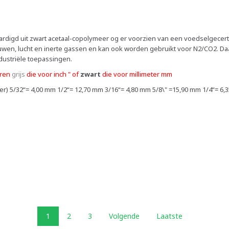
digd uit zwart acetaal-copolymeer og er voorzien van een voedselgecertifi
rouwen, lucht en inerte gassen en kan ook worden gebruikt voor N2/CO2. Da
ustriële toepassingen.
uren
grijs
die voor
inch
" of
zwart
die voor
millimeter mm
ter) 5/32“= 4,00 mm 1/2“= 12,70 mm 3/16“= 4,80 mm 5/8\" =15,90 mm 1/4“= 6
1
2
3
Volgende
Laatste