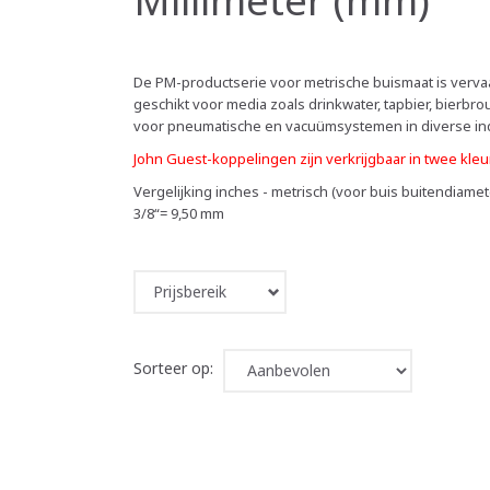
De PM-productserie voor metrische buismaat is vervaar
geschikt voor media zoals drinkwater, tapbier, bierb
voor pneumatische en vacuümsystemen in diverse ind
John Guest-koppelingen zijn verkrijgbaar in twee kle
Vergelijking inches - metrisch (voor buis buitendiame
3/8“= 9,50 mm
Prijsbereik
Sorteer op: