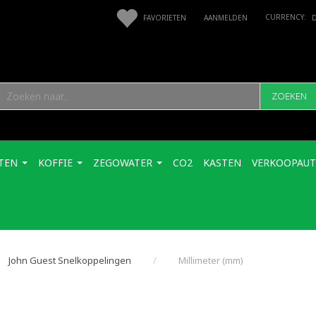
FAVORIETEN
AANMELDEN
ZOEKEN
TEN
KOFFIE
ZEGOWATER
CO2
KASTEN
VERKOOPAU
John Guest Snelkoppelingen
Millimeter (mm)