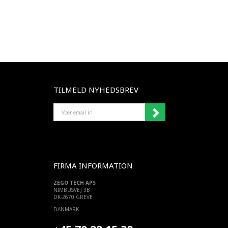
TILMELD NYHEDSBREV
VOER
EMAIL
IN
FIRMA INFORMATION
ZEGO TECH APS
NIMBUSVEJ 3B
DK-2670 GREVE
DANMARK