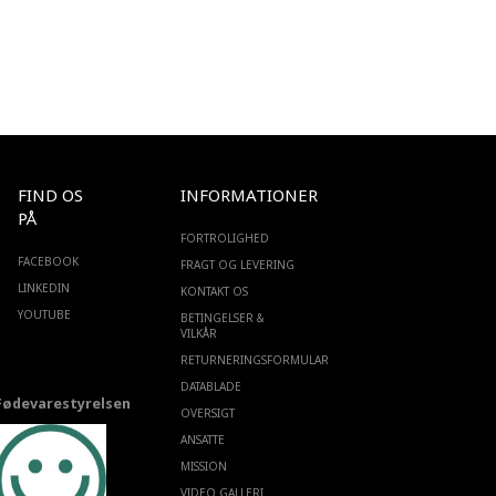
FIND OS
INFORMATIONER
PÅ
FORTROLIGHED
FACEBOOK
FRAGT OG LEVERING
LINKEDIN
KONTAKT OS
YOUTUBE
BETINGELSER &
VILKÅR
RETURNERINGSFORMULAR
DATABLADE
Fødevarestyrelsen
OVERSIGT
ANSATTE
MISSION
VIDEO GALLERI