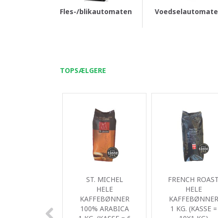
Fles-/blikautomaten
Voedselautomat
TOPSÆLGERE
ST. MICHEL
FRENCH ROAS
HELE
HELE
KAFFEBØNNER
KAFFEBØNNE
100% ARABICA
1 KG. (KASSE =