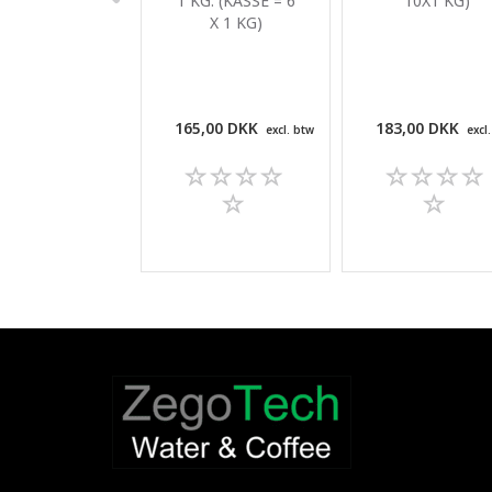
1 KG. (KASSE = 6
10X1 KG)
X 1 KG)
165,00 DKK
183,00 DKK
excl. btw
excl