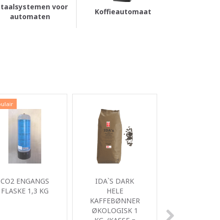
taalsystemen voor
Koffieautomaat
automaten
ulair
CO2 ENGANGS
IDA`S DARK
MÆLKEPUL
FLASKE 1,3 KG
HELE
(10 POSER
KAFFEBØNNER
0.5KG / KASS
ØKOLOGISK 1
BEMÆRK!!