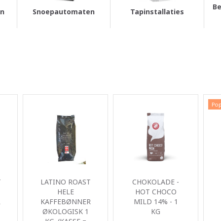
Be
en
Snoepautomaten
Tapinstallaties
Pop
T
LATINO ROAST
CHOKOLADE -
HELE
HOT CHOCO
R
KAFFEBØNNER
MILD 14% - 1
ØKOLOGISK 1
KG