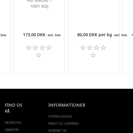
KG. (KASSE =
10X1 KG)
173,00 DKK
80,00 DKK per
kg
. btw
excl. btw
excl. btw
FIND OS
INFORMATIONER
PÅ
FORTROLIGHED
FACEBOOK
FRAGT OG LEVERING
LINKEDIN
KONTAKT OS