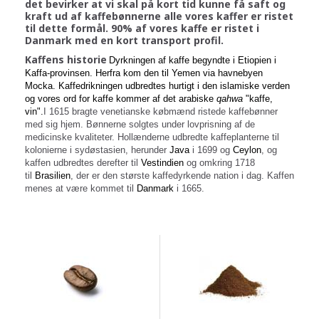
det bevirker at vi skal på kort tid kunne få saft og
kraft ud af kaffebønnerne alle vores kaffer er ristet
til dette formål. 90% af vores kaffe er ristet i
Danmark med en kort transport profil.
Kaffens historie
Dyrkningen af kaffe begyndte i
Etiopien
i
Kaffa-provinsen. Herfra kom den til
Yemen
via havnebyen
Mocka. Kaffedrikningen udbredtes hurtigt i den islamiske verden
og vores ord for kaffe kommer af det arabiske
qahwa
"kaffe,
vin".
I 1615 bragte venetianske købmænd ristede kaffebønner
med sig hjem. Bønnerne solgtes under lovprisning af de
medicinske kvaliteter. Hollænderne udbredte kaffeplanterne til
kolonierne i sydøstasien, herunder
Java
i 1699 og
Ceylon
, og
kaffen udbredtes derefter til
Vestindien
og omkring 1718
til
Brasilien
, der er den største kaffedyrkende nation i dag. Kaffen
menes at være kommet til
Danmark
i 1665.