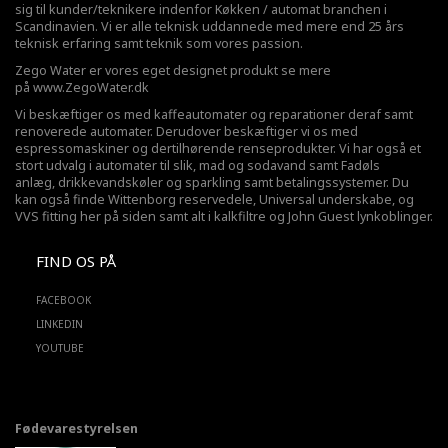
sig til kunder/teknikere indenfor Køkken / automat branchen i
Scandinavien. Vi er alle teknisk uddannede med mere end 25 års
teknisk erfaring samt teknik som vores passion.
Zego Water er vores eget designet produkt se mere
på
www.ZegoWater.dk
Vi beskæftiger os med kaffeautomater og reparationer deraf samt
renoverede automater. Derudover beskæftiger vi os med
espressomaskiner og dertilhørende renseprodukter. Vi har også et
stort udvalg i automater til slik, mad og sodavand samt Fadøls
anlæg,
drikkevandskøler
og sparkling samt betalingssystemer. Du
kan også finde Wittenborg reservedele, Universal underskabe, og
VVS fitting her på siden samt alt i kalkfiltre og John Guest lynkoblinger.
FIND OS PÅ
FACEBOOK
LINKEDIN
YOUTUBE
Fødevarestyrelsen