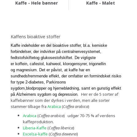
Kaffe - Hele bønner
Kaffe - Malet
Kaffens bioaktive stoffer
Kaffe indeholder en del bioaktive stoffer, bl.a. kemiske
forbindelser, der indvirker på
centralnervesystemet
,
fedt
stofskiftet
og
glukosestofskiftet
. De vigtigste
er
koffein
,
cafestol
, kahweol,
klorogensyrer
, trigonellin
og
magnesium
. Det er påvist, at kaffe har en
sundhedsfremmende effekt, der omfatter en formindsket risiko
for
type 2-diabetes
,
Parkinsons
sygdom
,
blodpropper
og
hjerneblødning
, samt en gunstig effekt
Her er de 5 sorter af
på
Alzheimers sygdom
og
depression
.
kaffebønner som der dyrkes i verden, men alle sorter
stammer tilbage fra
Arabica
(
Coffea arabica
)
Arabica
(
Coffea arabica
) udgør 70-75 % af verdens
kaffeproduktion.
Liberia-Kaffe
(
Coffea liberica
)
Excelsa-kaffe
(
Coffea dewevrei
)