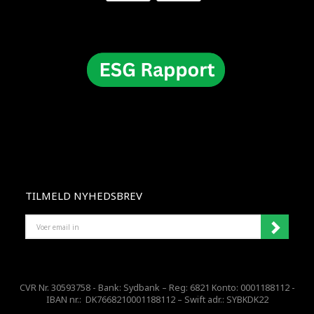
TILMELD NYHEDSBREV
VOER
EMAIL
IN
CVR Nr. 30593758 - Bank: Sydbank – Reg: 6821 Konto: 0001188112 -
IBAN nr.: DK7668210001188112 – Swift adr.: SYBKDK22