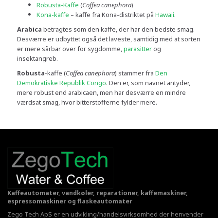
Robusta-Kaffe
(
Coffea canephora
)
Kona-kaffe
– kaffe fra Kona-distriktet på
Hawaii
.
Arabica
betragtes som den kaffe, der har den bedste smag.
Desværre er udbyttet også det laveste, samtidig med at sorten
er mere sårbar over for sygdomme,
parasitter
og
insektangreb.
Robusta
-kaffe (
Coffea canephora
) stammer fra
Den
Demokratiske Republik Congo
. Den er, som navnet antyder,
mere robust end arabicaen, men har desværre en mindre
værdsat smag, hvor bitterstofferne fylder mere.
Kaffeautomater, vandkøler, reparationer, kaffemaskiner,
espressomaskiner og flaskeautomater
Zego Tech ApS er en udvikling/handelsvirksomhed der henvender