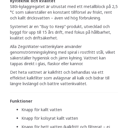
Kylteknik och kvalitet
S80i-kylaggregatet är utrustat med ett metallblock på 2,5
°C som säkerställer en konstant tillförsel av friskt, rent
och kallt dricksvatten – även vid hög förbrukning.
Systemet är en “Buy to Keep”-produkt, utvecklad och
byggd för upp till 15 års drift, med fokus på hållbarhet,
kvalitet och driftsäkerhet.
Alla ZegoWater-vattenkylare använder
genomströmningskylning med spiral i rostfritt stål, vilket
säkerställer hygienisk och jämn kylning. Vattnet kan
tappas direkt i glas, flaskor eller kannor.
Det heta vattnet är kalkfritt och behandlas via ett
effektivt kalkfilter som avlägsnar all kalk och bidrar till
längre livslängd och bättre vattenkvalitet.
Funktioner
Knapp för kallt vatten
Knapp för kolsyrat kallt vatten
Knapp för hett vatten (kalkfritt och filtrerat – ej