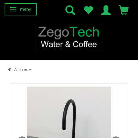
meny
Ändra navigering
All in one