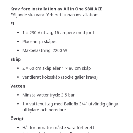
Krav före installation av All in One S80i ACE
Följande ska vara förberett innan installation:
El
1 × 230 V uttag, 16 ampere med jord
Placering: i skåpet
Maxbelastning: 2200 W
Skåp
2 × 60 cm skåp eller 1 × 80 cm skåp
Ventilerat köksskåp (sockelgaller krävs)
Vatten
Minsta vattentryck: 3,5 bar
1 × vattenuttag med Ballofix 3/4" utvändig gänga
till kylare och beredare
Övrigt
Hål för armatur måste vara förberett