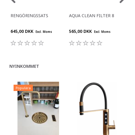
RENGÖRINGSSATS
AQUA CLEAN FILTER 8
EVE
500
645,00 DKK
565,00 DKK
1.3
Excl. Moms
Excl. Moms
NYINKOMMET
Populära