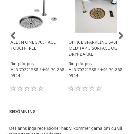
ALL IN ONE S70I - ACE
OFFICE SPARKLING S40I
ALL
TOUCH-FREE
MED TAP 3 SURFACE OG
OFF
DRYPBAKKE
Ring för pris
Ring för pris
Ring
+45 70221538 / +46 70-868
+45 70221538 / +46 70-868
+45
9924
9924
992
BEDÖMNING
Det finns inga recensioner här. Vi kommer gärna om du vill