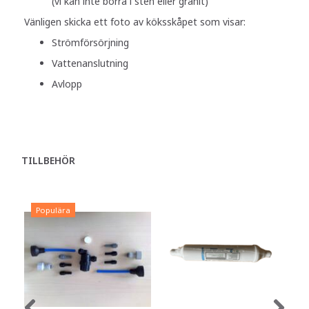
(vi kan inte borra i sten eller granit)
Vänligen skicka ett foto av köksskåpet som visar:
Strömförsörjning
Vattenanslutning
Avlopp
TILLBEHÖR
Populära