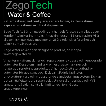
Kaffemaskiner, vattenkylare, reparationer, kaffemaskiner,
espressomaskiner och flaskdispensrar
Zego Tech ApS är ett utvecklings- / handelsföretag som tillgodoser
kunder / tekniker inom köks- / maskinindustrin i Skandinavien. Vi är
alla tekniskt utbildade med mer än 25 års teknisk erfarenhet och
teknik som vår passion.
Zego Water är vår egen designade produkt, se mer på
www.ZegoWater.dk
Vi hanterar kaffemaskiner och reparationer av dessa och renoverade
automater. Dessutom handlar vi om espressomaskiner och
relaterade rengöringsprodukter. Vi har också ett stort utbud av
automater för godis, mat och läsk samt Fadøls faciliteter,
dricksvattenkylare
och mousserande samt betalningssystem. Du kan
också hitta Wittenborg reservdelar, Universal underkåpa och VVS-
armaturer på sidan samt allt i limfilter och John Guest
snabbkopplingar.
FIND OS PÅ