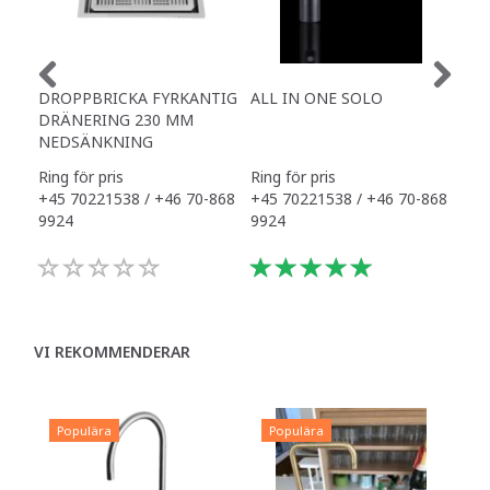
DROPPBRICKA FYRKANTIG
ALL IN ONE SOLO
ALL
DRÄNERING 230 MM
SUR
NEDSÄNKNING
SO
Ring för pris
Ring för pris
Ring
+45 70221538 / +46 70-868
+45 70221538 / +46 70-868
+45
9924
9924
992
VI REKOMMENDERAR
Populära
Populära
P