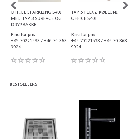
OFFICE SPARKLING S40I
TAP 5 FLEXY, KØLEUNIT
SM
MED TAP 3 SURFACE OG
OFFICE S40I
DRYPBAKKE
Ring för pris
Ring för pris
Ring
+45 70221538 / +46 70-868
+45 70221538 / +46 70-868
+45
9924
9924
992
BESTSELLERS
P