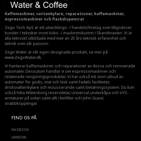
Kaffemaskiner, vattenkylare, reparationer, kaffemaskiner,
espressomaskiner och flaskdispensrar
Zego Tech ApS är ett utvecklings- / handelsföretag som tillgodoser
kunder / tekniker inom köks- / maskinindustrin i Skandinavien. Vi är
alla tekniskt utbildade med mer än 25 års teknisk erfarenhet och
teknik som vår passion.
Zego Water är vår egen designade produkt, se mer på
www.ZegoWater.dk
Vi hanterar kaffemaskiner och reparationer av dessa och renoverade
automater. Dessutom handlar vi om espressomaskiner och
relaterade rengöringsprodukter. Vi har också ett stort utbud av
automater för godis, mat och läsk samt Fadøls faciliteter,
dricksvattenkylare
och mousserande samt betalningssystem. Du kan
också hitta Wittenborg reservdelar, Universal underkåpa och VVS-
armaturer på sidan samt allt i limfilter och John Guest
snabbkopplingar.
FIND OS PÅ
FACEBOOK
LINKEDIN