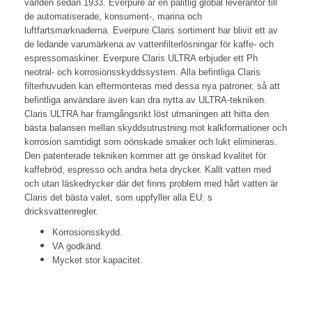
världen sedan 1933. Everpure är en pålitlig global leverantör till
de automatiserade, konsument-, marina och
luftfartsmarknaderna. Everpure Claris sortiment har blivit ett av
de ledande varumärkena av vattenfilterlösningar för kaffe- och
espressomaskiner. Everpure Claris ULTRA erbjuder ett Ph
neotral- och korrosionsskyddssystem. Alla befintliga Claris
filterhuvuden kan eftermonteras med dessa nya patroner, så att
befintliga användare även kan dra nytta av ULTRA-tekniken.
Claris ULTRA har framgångsrikt löst utmaningen att hitta den
bästa balansen mellan skyddsutrustning mot kalkformationer och
korrosion samtidigt som oönskade smaker och lukt elimineras.
Den patenterade tekniken kommer att ge önskad kvalitet för
kaffebröd, espresso och andra heta drycker. Kallt vatten med
och utan läskedrycker där det finns problem med hårt vatten är
Claris det bästa valet, som uppfyller alla EU: s
dricksvattenregler.
Korrosionsskydd.
VA godkänd.
Mycket stor kapacitet.