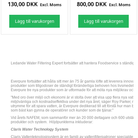
130,00 DKK
800,00 DKK
Excl. Moms
Excl. Moms
Lägg till varukorgen
Lägg till varukorgen
Ledande Water Filtering Expert fortsätter att hantera Foodservice s ständigt
Everpure fortsätter att hålla sitt mer än 75 år gamla löfte att leverera inno
produkter som tillgodoser de ständigt föränderliga behoven hos livsmedelsi
Everpure tre nya produkter som är utformade för att möta nya miljökrav och
"Med oro över miljö och ekonomi är vi stolta över att visa upp flera nya vatten
miljövänliga och kostnadseffektiva under det nya året, säger Roy Parker, m
utrymme för att spara vatten, är Everpure dedikerad till att förstå hur man bä
som bäst kan gynna de operatörer och kunder som de tjänar."
Vid årets NAFEM, som sammanför mer än 20 000 deltagare och 600 utställar
produkter och system.
Höjdpunkterna inkluderar:
Claris Water Technology System
Claris Vattenteknologisystem är en familj av vattenfilterpatroner specialdes