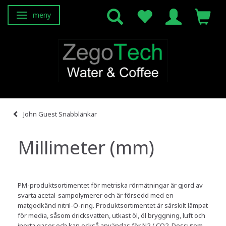
meny
Ändra navigering
John Guest Snabblänkar
Millimeter (mm)
PM-produktsortimentet för metriska rörmätningar är gjord av
svarta acetal-sampolymerer och är försedd med en
matgodkänd nitril-O-ring. Produktsortimentet är särskilt lämpat
för media, såsom dricksvatten, utkast öl, öl bryggning, luft och
inerta gaser och kan också användas för N2 / CO2. Dessutom