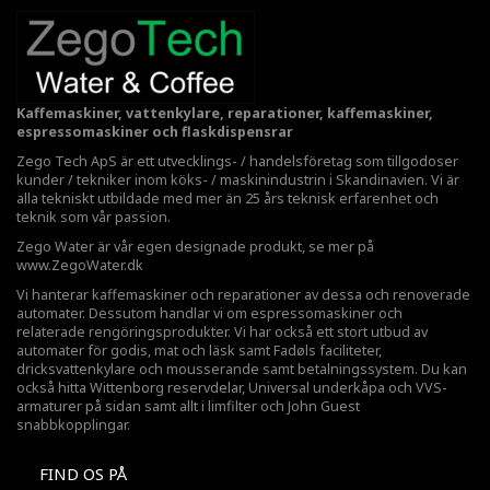
Kaffemaskiner, vattenkylare, reparationer, kaffemaskiner,
espressomaskiner och flaskdispensrar
Zego Tech ApS är ett utvecklings- / handelsföretag som tillgodoser
kunder / tekniker inom köks- / maskinindustrin i Skandinavien. Vi är
alla tekniskt utbildade med mer än 25 års teknisk erfarenhet och
teknik som vår passion.
Zego Water är vår egen designade produkt, se mer på
www.ZegoWater.dk
Vi hanterar kaffemaskiner och reparationer av dessa och renoverade
automater. Dessutom handlar vi om espressomaskiner och
relaterade rengöringsprodukter. Vi har också ett stort utbud av
automater för godis, mat och läsk samt Fadøls faciliteter,
dricksvattenkylare
och mousserande samt betalningssystem. Du kan
också hitta Wittenborg reservdelar, Universal underkåpa och VVS-
armaturer på sidan samt allt i limfilter och John Guest
snabbkopplingar.
FIND OS PÅ