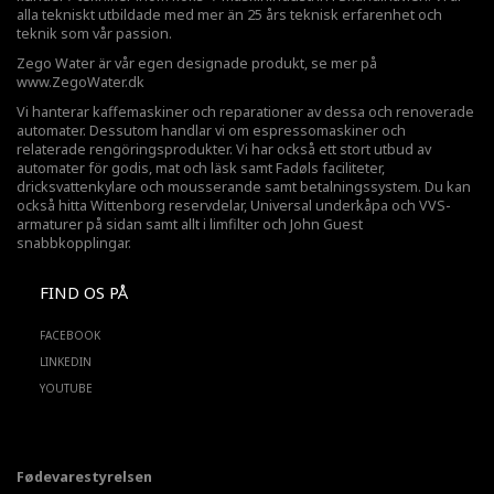
alla tekniskt utbildade med mer än 25 års teknisk erfarenhet och
teknik som vår passion.
Zego Water är vår egen designade produkt, se mer på
www.ZegoWater.dk
Vi hanterar kaffemaskiner och reparationer av dessa och renoverade
automater. Dessutom handlar vi om espressomaskiner och
relaterade rengöringsprodukter. Vi har också ett stort utbud av
automater för godis, mat och läsk samt Fadøls faciliteter,
dricksvattenkylare
och mousserande samt betalningssystem. Du kan
också hitta Wittenborg reservdelar, Universal underkåpa och VVS-
armaturer på sidan samt allt i limfilter och John Guest
snabbkopplingar.
FIND OS PÅ
FACEBOOK
LINKEDIN
YOUTUBE
Fødevarestyrelsen