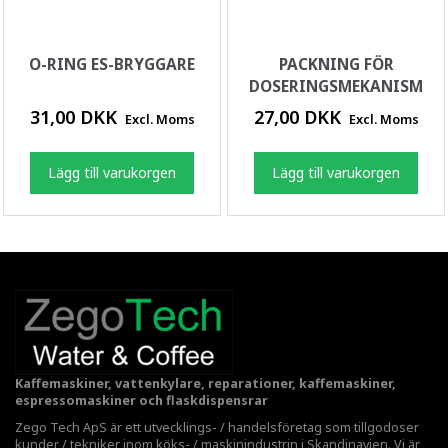
O-RING ES-BRYGGARE
PACKNING FÖR
DOSERINGSMEKANISM
31,00 DKK
27,00 DKK
Excl. Moms
Excl. Moms
Lägg till varukorgen
Lägg till varukorgen
Kaffemaskiner, vattenkylare, reparationer, kaffemaskiner,
espressomaskiner och flaskdispensrar
Zego Tech ApS är ett utvecklings- / handelsföretag som tillgodoser
kunder / tekniker inom köks- / maskinindustrin i Skandinavien. Vi är