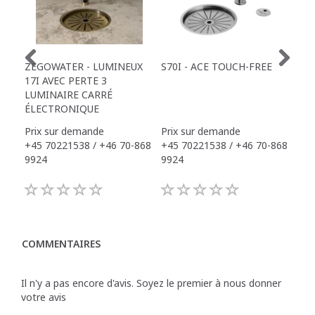
ZEGOWATER - LUMINEUX
S70I - ACE TOUCH-FREE
TOW
17I AVEC PERTE 3
DR
LUMINAIRE CARRÉ
ÉLECTRONIQUE
Prix sur demande
Prix sur demande
Pri
+45 70221538 / +46 70-868
+45 70221538 / +46 70-868
+45
9924
9924
992
COMMENTAIRES
Il n'y a pas encore d'avis. Soyez le premier à nous donner
votre avis