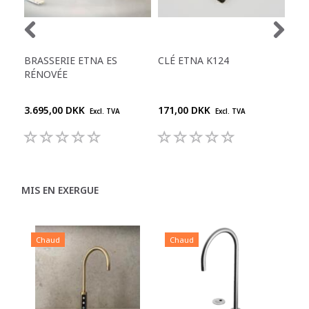
BRASSERIE ETNA ES
CLÉ ETNA K124
VAL
RÉNOVÉE
ET
3.695,00 DKK
171,00 DKK
599
Excl. TVA
Excl. TVA
MIS EN EXERGUE
Chaud
Chaud
C