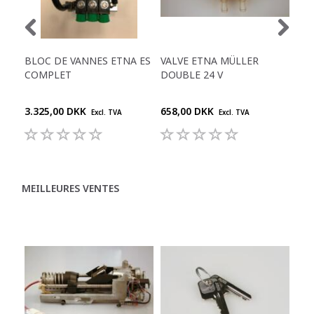
BLOC DE VANNES ETNA ES
VALVE ETNA MÜLLER
GRI
COMPLET
DOUBLE 24 V
DO
3.325,00 DKK
658,00 DKK
344
Excl. TVA
Excl. TVA
MEILLEURES VENTES