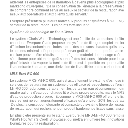
aideront les entreprises de restauration à devenir plus écologiques et plus
marketing d'Everpure.
"De la conservation de l'énergie à la préservation de
de comprendre comment servir au mieux le secteur de la restauration avec un
mieux aux opérateurs et aux clients qu'ils servent."
Everpure présentera plusieurs nouveaux produits et systèmes à NAFEM, qui
secteur de la restauration.
Les points forts incluent:
Système de technologie de l'eau Claris
Le système Claris Water Technology est une famille de cartouches de filtre 
chaudes.
Everpure Claris propose un système de filtrage complet en cinq é
d'éliminer les contaminants indésirables des boissons chaudes qu'ils serven
le contenu minéral adéquat pour préserver goût et pour une performance opt
calcium peuvent être réduits pour protéger le matériel de brassage coûteux 
sélectionné pour obtenir le goût souhaité des boissons.
Idéale pour les appl
glacé infusé et la vapeur, la famille de filtres est disponible en quatre tailles.
l'eau entrante / sortante, une dérivation de l'eau filtrée et des cartouches d
MRS-Envi-RO 600
Le système MRS-Mil-RO 600, qui est actuellement le système d'osmose inver
services de restauration un système plus efficace et respectueux de l'envir
Mil-RO 600 réduit considérablement les pertes en eau et consomme moins 
quatre gallons d'eau pour chaque litre d'eau propre produite, mais le MRS-En
d'eau de production propre.
Et comme le MRS-Mil-RO 600 offre une efficaci
inverse, qui ne sont généralement efficaces qu'à environ 20%, les opérateurs
De plus, la conception élégante et compacte du système libère de l'espace au 
de restauration qui recherchent un produit hautement efficace sans laisser 
En plus d'être présenté sur le stand Everpure, le MRS-Mil-RO 600 remplissa
What's Hot, What's Cool!
Showcase, qui mettra en lumière les innovations l
fournitures pour la restauration.