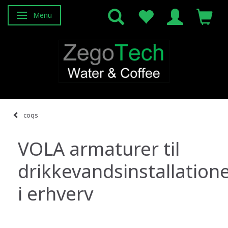
Menu
Basculer la navigation
coqs
VOLA armaturer til
drikkevandsinstallation
i erhverv