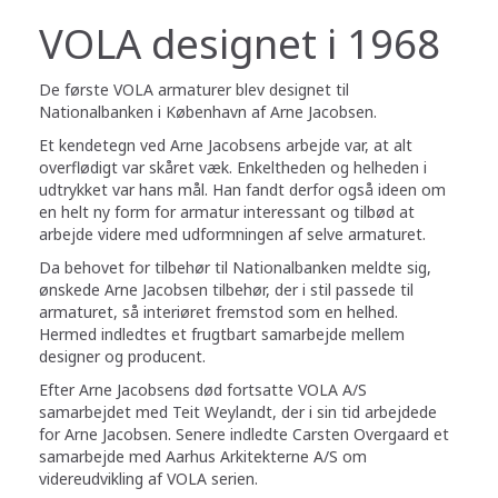
VOLA designet i 1968
De første VOLA armaturer blev designet til
Nationalbanken i København af Arne Jacobsen.
Et kendetegn ved Arne Jacobsens arbejde var, at alt
overflødigt var skåret væk. Enkeltheden og helheden i
udtrykket var hans mål. Han fandt derfor også ideen om
en helt ny form for armatur interessant og tilbød at
arbejde videre med udformningen af selve armaturet.
Da behovet for tilbehør til Nationalbanken meldte sig,
ønskede Arne Jacobsen tilbehør, der i stil passede til
armaturet, så interiøret fremstod som en helhed.
Hermed indledtes et frugtbart samarbejde mellem
designer og producent.
Efter Arne Jacobsens død fortsatte VOLA A/S
samarbejdet med Teit Weylandt, der i sin tid arbejdede
for Arne Jacobsen. Senere indledte Carsten Overgaard et
samarbejde med Aarhus Arkitekterne A/S om
videreudvikling af VOLA serien.