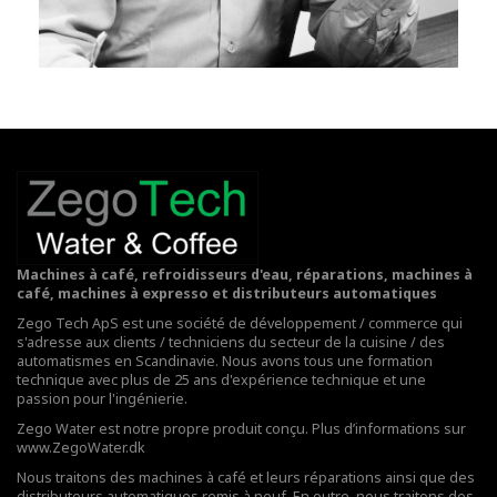
Machines à café, refroidisseurs d'eau, réparations, machines à
café, machines à expresso et distributeurs automatiques
Zego Tech ApS est une société de développement / commerce qui
s'adresse aux clients / techniciens du secteur de la cuisine / des
automatismes en Scandinavie. Nous avons tous une formation
technique avec plus de 25 ans d'expérience technique et une
passion pour l'ingénierie.
Zego Water est notre propre produit conçu. Plus d’informations sur
www.ZegoWater.dk
Nous traitons des machines à café et leurs réparations ainsi que des
distributeurs automatiques remis à neuf. En outre, nous traitons des