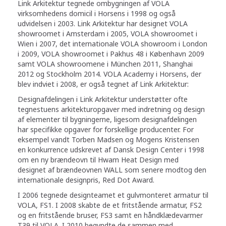
Link Arkitektur tegnede ombygningen af VOLA
virksomhedens domicil i Horsens i 1998 og også
udvidelsen i 2003. Link Arkitektur har designet VOLA
showroomet i Amsterdam i 2005, VOLA showroomet i
Wien i 2007, det internationale VOLA showroom i London
i 2009, VOLA showroomet i Pakhus 48 i København 2009
samt VOLA showroomene i München 2011, Shanghai
2012 og Stockholm 2014. VOLA Academy i Horsens, der
blev indviet i 2008, er også tegnet af Link Arkitektur:
Designafdelingen i Link Arkitektur understøtter ofte
tegnestuens arkitekturopgaver med indretning og design
af elementer til bygningerne, ligesom designafdelingen
har specifikke opgaver for forskellige producenter. For
eksempel vandt Torben Madsen og Mogens Kristensen
en konkurrence udskrevet af Dansk Design Center i 1998
om en ny brændeovn til Hwam Heat Design med
designet af brændeovnen WALL som senere modtog den
internationale designpris, Red Dot Award.
I 2006 tegnede designteamet et gulvmonteret armatur til
VOLA, FS1. I 2008 skabte de et fritstående armatur, FS2
og en fritstående bruser, FS3 samt en håndklædevarmer
T39 til VOLA. I 2010 begyndte de sammen med