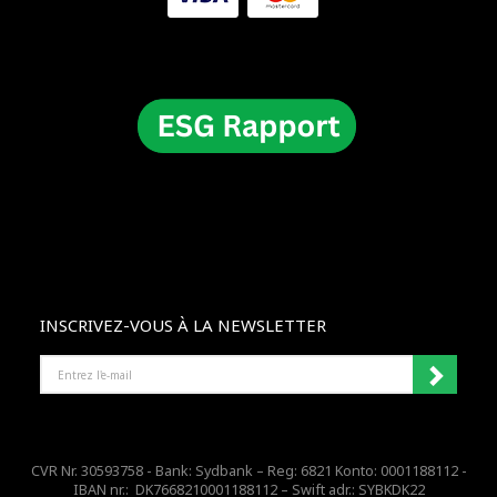
INSCRIVEZ-VOUS À LA NEWSLETTER
ENTREZ
L'E-
MAIL
CVR Nr. 30593758 - Bank: Sydbank – Reg: 6821 Konto: 0001188112 -
IBAN nr.: DK7668210001188112 – Swift adr.: SYBKDK22