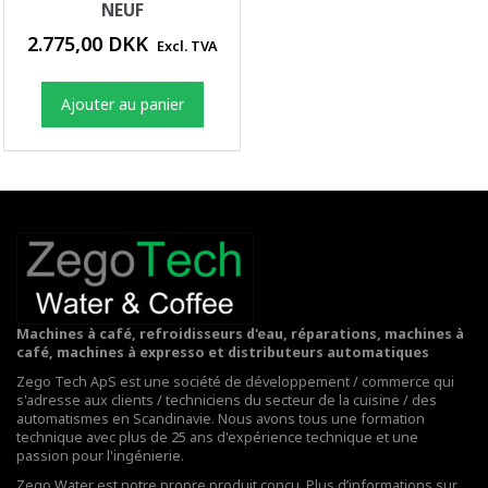
NEUF
2.775,00 DKK
Excl. TVA
Ajouter au panier
Machines à café, refroidisseurs d'eau, réparations, machines à
café, machines à expresso et distributeurs automatiques
Zego Tech ApS est une société de développement / commerce qui
s'adresse aux clients / techniciens du secteur de la cuisine / des
automatismes en Scandinavie. Nous avons tous une formation
technique avec plus de 25 ans d'expérience technique et une
passion pour l'ingénierie.
Zego Water est notre propre produit conçu. Plus d’informations sur