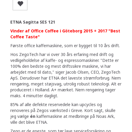
ETNA Sagitta SES 121
Vinder af Office Coffee i Göteborg 2015 + 2017 "Best
Coffee Taste"
Første office kaffemaskine, som er bygget til 10 års drift.
Hos ZegoTech har vi over 30 års erfaring med drift og
vedligeholdelse af kaffe- og espressomaskiner. "Dette er
100% den bedste og mest driftssikre maskine, vi har
arbejdet med til dato," siger Jacob Olsen, CEO, ZegoTech
ApS. Derudover har ETNA det laveste strømforbrug. Nem
rengøring, meget støjsvag, utrolig robust teknologi. Alt er
produceret i Holland. A+ mærket. Nem rengøring tager
maks. 4 minutter dagligt.
85% af alle defekte reservedele kan upcycles og
renoveres på Zegos værksted i Greve. Kort sagt, skulle
jeg vælge
én
kaffemaskine at medbringe på Noas Ark,
ville det blive ETNA.
Zego er de eneste, som tør lave serviceforsikring og