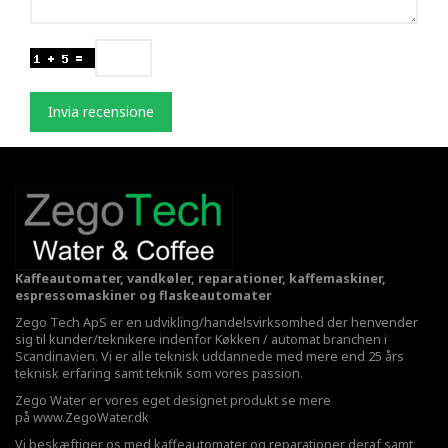
Invia recensione
Kaffeautomater, vandkøler, reparationer, kaffemaskiner,
espressomaskiner og flaskeautomater
Zego Tech ApS er en udvikling/handelsvirksomhed der henvender
sig til kunder/teknikere indenfor Køkken / automat branchen i
Scandinavien. Vi er alle teknisk uddannede med mere end 25 års
teknisk erfaring samt teknik som vores passion.
Zego Water er vores eget designet produkt se mere
på
www.ZegoWater.dk
Vi beskæftiger os med kaffeautomater og reparationer deraf samt