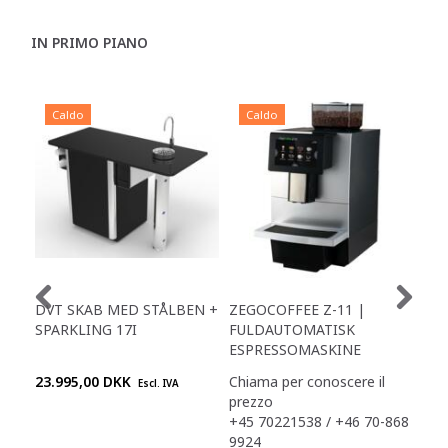
IN PRIMO PIANO
Caldo
Caldo
C
DVT SKAB MED STÅLBEN +
ZEGOCOFFEE Z-11 |
ET
SPARKLING 17I
FULDAUTOMATISK
LEA
ESPRESSOMASKINE
23.995,00 DKK
Chiama per conoscere il
895
Escl. IVA
prezzo
+45 70221538 / +46 70-868
9924