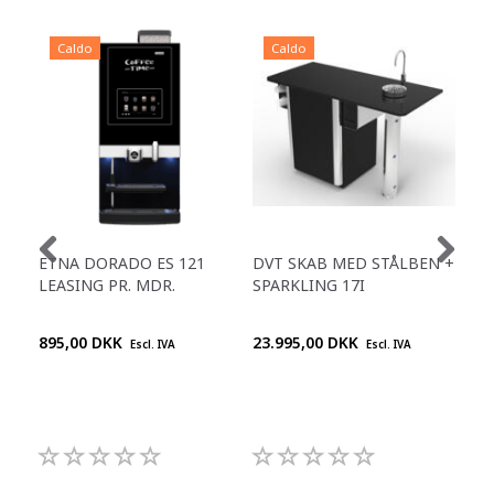
Caldo
Caldo
C
ETNA DORADO ES 121
DVT SKAB MED STÅLBEN +
ET
LEASING PR. MDR.
SPARKLING 17I
IN
895,00 DKK
23.995,00 DKK
Chi
Escl. IVA
Escl. IVA
pre
+45
992