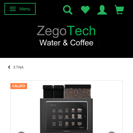
Menu
Attiva/disattiva navigazione
ETNA
CALDO