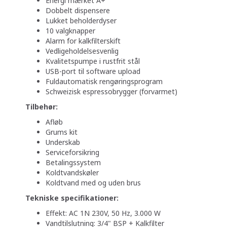
Energi mærket A+
Dobbelt dispensere
Lukket beholderdyser
10 valgknapper
Alarm for kalkfilterskift
Vedligeholdelsesvenlig
Kvalitetspumpe i rustfrit stål
USB-port til software upload
Fuldautomatisk rengøringsprogram
Schweizisk espressobrygger (forvarmet)
Tilbehør:
Afløb
Grums kit
Underskab
Serviceforsikring
Betalingssystem
Koldtvandskøler
Koldtvand med og uden brus
Tekniske specifikationer:
Effekt: AC 1N 230V, 50 Hz, 3.000 W
Vandtilslutning: 3/4" BSP + Kalkfilter