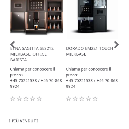
ETNA SAGITTA SES212
DORADO EM221 TOUCH
ET
MILKBASE, OFFICE
MILKBASE
TO
BARISTA
Chiama per conoscere il
Chiama per conoscere il
Chi
prezzo
prezzo
pre
+45 70221538 / +46 70-868
+45 70221538 / +46 70-868
+45
9924
9924
992
I PIÙ VENDUTI