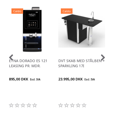
Caldo
Caldo
C
ETNA DORADO ES 121
DVT SKAB MED STÅLBEN +
ET
LEASING PR. MDR.
SPARKLING 17I
IN
895,00 DKK
23.995,00 DKK
Chi
Escl. IVA
Escl. IVA
pre
+45
992