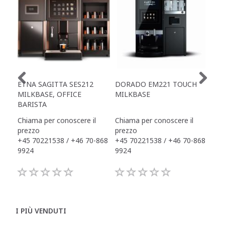
ETNA SAGITTA SES212
DORADO EM221 TOUCH
ET
MILKBASE, OFFICE
MILKBASE
TO
BARISTA
Chiama per conoscere il
Chiama per conoscere il
Chi
prezzo
prezzo
pre
+45 70221538 / +46 70-868
+45 70221538 / +46 70-868
+45
9924
9924
992
I PIÙ VENDUTI