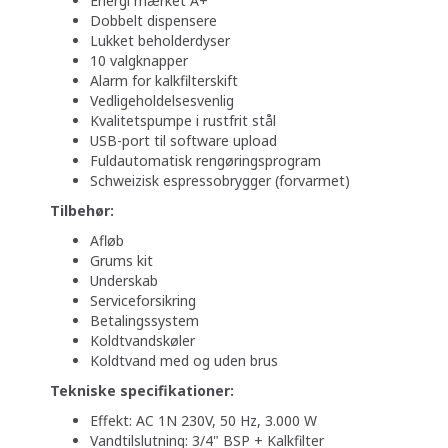
Energi mærket A+
Dobbelt dispensere
Lukket beholderdyser
10 valgknapper
Alarm for kalkfilterskift
Vedligeholdelsesvenlig
Kvalitetspumpe i rustfrit stål
USB-port til software upload
Fuldautomatisk rengøringsprogram
Schweizisk espressobrygger (forvarmet)
Tilbehør:
Afløb
Grums kit
Underskab
Serviceforsikring
Betalingssystem
Koldtvandskøler
Koldtvand med og uden brus
Tekniske specifikationer:
Effekt: AC 1N 230V, 50 Hz, 3.000 W
Vandtilslutning: 3/4" BSP + Kalkfilter