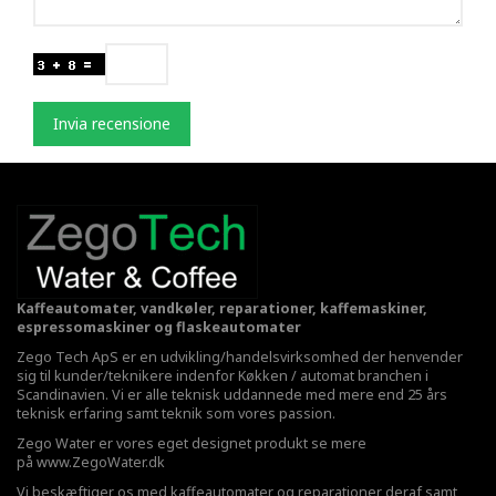
Invia recensione
Kaffeautomater, vandkøler, reparationer, kaffemaskiner,
espressomaskiner og flaskeautomater
Zego Tech ApS er en udvikling/handelsvirksomhed der henvender
sig til kunder/teknikere indenfor Køkken / automat branchen i
Scandinavien. Vi er alle teknisk uddannede med mere end 25 års
teknisk erfaring samt teknik som vores passion.
Zego Water er vores eget designet produkt se mere
på
www.ZegoWater.dk
Vi beskæftiger os med kaffeautomater og reparationer deraf samt