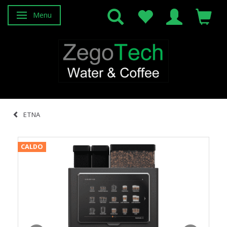
Menu
Attiva/disattiva navigazione
ETNA
CALDO