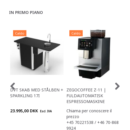
IN PRIMO PIANO
Caldo
Caldo
C
DVT SKAB MED STÅLBEN +
ZEGOCOFFEE Z-11 |
ET
SPARKLING 17I
FULDAUTOMATISK
LEA
ESPRESSOMASKINE
23.995,00 DKK
Chiama per conoscere il
895
Escl. IVA
prezzo
+45 70221538 / +46 70-868
9924