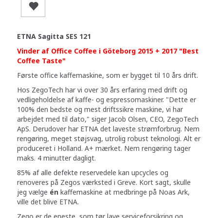
ETNA Sagitta SES 121
Vinder af Office Coffee i Göteborg 2015 + 2017 "Best
Coffee Taste"
Første office kaffemaskine, som er bygget til 10 års drift.
Hos ZegoTech har vi over 30 års erfaring med drift og
vedligeholdelse af kaffe- og espressomaskiner. "Dette er
100% den bedste og mest driftssikre maskine, vi har
arbejdet med til dato," siger Jacob Olsen, CEO, ZegoTech
ApS. Derudover har ETNA det laveste strømforbrug. Nem
rengøring, meget støjsvag, utrolig robust teknologi. Alt er
produceret i Holland. A+ mærket. Nem rengøring tager
maks. 4 minutter dagligt.
85% af alle defekte reservedele kan upcycles og
renoveres på Zegos værksted i Greve. Kort sagt, skulle
jeg vælge
én
kaffemaskine at medbringe på Noas Ark,
ville det blive ETNA.
Zego er de eneste, som tør lave serviceforsikring og