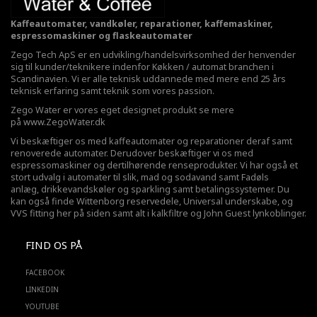
Kaffeautomater, vandkøler, reparationer, kaffemaskiner,
espressomaskiner og flaskeautomater
Zego Tech ApS er en udvikling/handelsvirksomhed der henvender
sig til kunder/teknikere indenfor Køkken / automat branchen i
Scandinavien. Vi er alle teknisk uddannede med mere end 25 års
teknisk erfaring samt teknik som vores passion.
Zego Water er vores eget designet produkt se mere
på
www.ZegoWater.dk
Vi beskæftiger os med kaffeautomater og reparationer deraf samt
renoverede automater. Derudover beskæftiger vi os med
espressomaskiner og dertilhørende renseprodukter. Vi har også et
stort udvalg i automater til slik, mad og sodavand samt Fadøls
anlæg,
drikkevandskøler
og sparkling samt betalingssystemer. Du
kan også finde Wittenborg reservedele, Universal underskabe, og
VVS fitting her på siden samt alt i kalkfiltre og John Guest lynkoblinger.
FIND OS PÅ
FACEBOOK
LINKEDIN
YOUTUBE