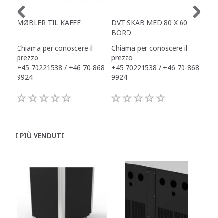
MØBLER TIL KAFFE
DVT SKAB MED 80 X 60
ZE
BORD
Ø1
Chiama per conoscere il
Chiama per conoscere il
990
prezzo
prezzo
+45 70221538 / +46 70-868
+45 70221538 / +46 70-868
9924
9924
I PIÙ VENDUTI
C