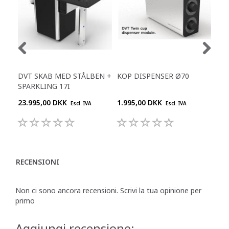
DVT SKAB MED STÅLBEN +
KOP DISPENSER Ø70
KOP
SPARKLING 17I
23.995,00 DKK
1.995,00 DKK
1.9
Escl. IVA
Escl. IVA
RECENSIONI
Non ci sono ancora recensioni. Scrivi la tua opinione per
primo
Aggiungi recensione: