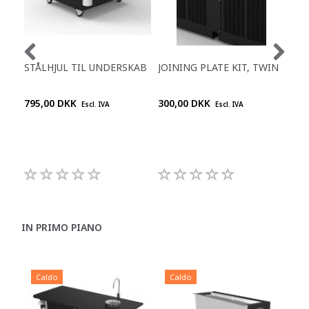
STÅLHJUL TIL UNDERSKAB
JOINING PLATE KIT, TWIN
KOP
795,00 DKK
300,00 DKK
1.9
Escl. IVA
Escl. IVA
IN PRIMO PIANO
Caldo
Caldo
C