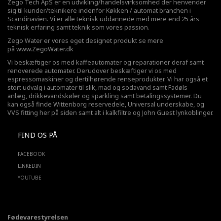
Zego Tech ApS er en udvikling/handelsvirksomhed der henvender
sig til kunder/teknikere indenfor Køkken / automat branchen i
Scandinavien. Vi er alle teknisk uddannede med mere end 25 års
teknisk erfaring samt teknik som vores passion.
Zego Water er vores eget designet produkt se mere
på
www.ZegoWater.dk
Vi beskæftiger os med kaffeautomater og reparationer deraf samt
renoverede automater. Derudover beskæftiger vi os med
espressomaskiner og dertilhørende renseprodukter. Vi har også et
stort udvalg i automater til slik, mad og sodavand samt Fadøls
anlæg,
drikkevandskøler
og sparkling samt betalingssystemer. Du
kan også finde Wittenborg reservedele, Universal underskabe, og
VVS fitting her på siden samt alt i kalkfiltre og John Guest lynkoblinger.
FIND OS PÅ
FACEBOOK
LINKEDIN
YOUTUBE
Fødevarestyrelsen