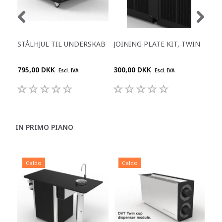
STÅLHJUL TIL UNDERSKAB
JOINING PLATE KIT, TWIN
KOP
795,00 DKK
300,00 DKK
1.9
Escl. IVA
Escl. IVA
IN PRIMO PIANO
Caldo
Caldo
C