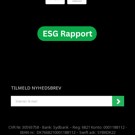
TILMELD NYHEDSBREV
INSERISCI
L'E-
MAIL
CVR Nr. 30593758 - Bank: Sydbank – Reg: 6821 Konto: 0001188112 -
IBAN nr.: DK7668210001188112 – Swift adr.: SYBKDK22