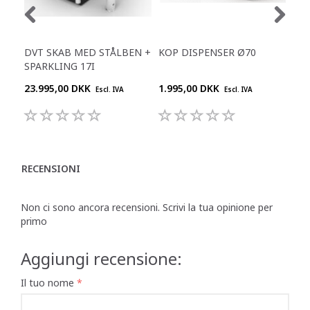
DVT SKAB MED STÅLBEN +
KOP DISPENSER Ø70
KOP
SPARKLING 17I
23.995,00 DKK
1.995,00 DKK
1.9
Escl. IVA
Escl. IVA
RECENSIONI
Non ci sono ancora recensioni. Scrivi la tua opinione per
primo
Aggiungi recensione:
Il tuo nome