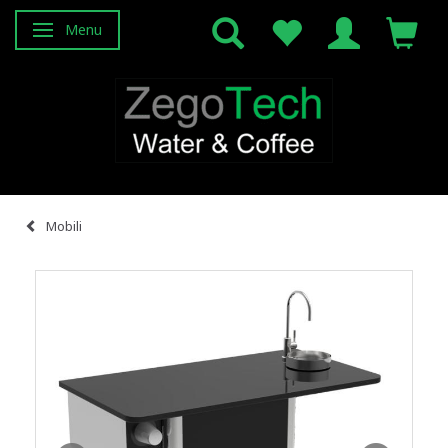
Menu
Attiva/disattiva navigazione
Mobili