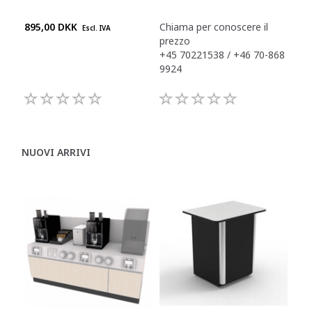
895,00 DKK
Chiama per conoscere il
Chi
Escl. IVA
prezzo
pre
+45 70221538 / +46 70-868
+45
9924
992
NUOVI ARRIVI