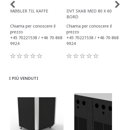
MØBLER TIL KAFFE
DVT SKAB MED 80 X 60
ZE
BORD
Ø1
Chiama per conoscere il
Chiama per conoscere il
990
prezzo
prezzo
+45 70221538 / +46 70-868
+45 70221538 / +46 70-868
9924
9924
I PIÙ VENDUTI
C