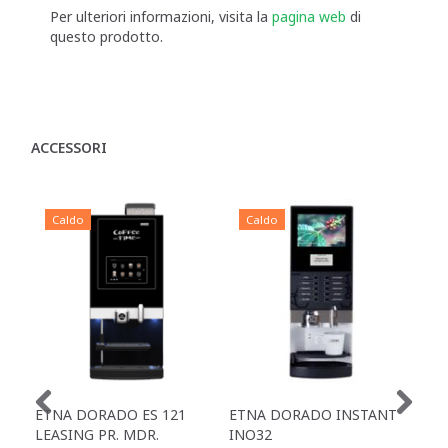
Per ulteriori informazioni, visita la
pagina web
di
questo prodotto.
ACCESSORI
Caldo
Caldo
C
ETNA DORADO ES 121
ETNA DORADO INSTANT
ETN
LEASING PR. MDR.
INO32