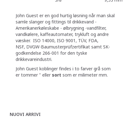
John Guest er en god hurtig løsning når man skal
samle slanger og fittings til drikkevand -
Amerikanerkøleskabe - ølbrygning -vandfilter,
vandkølere, kaffeautomater, trykluft og andre
væsker. ISO 14000, ISO 9001, TÜV, FDA,
NSF, DVGW-Baumusterprüfzertifikat samt SK-
godkendelse 266-001 for den tyske
drikkevareindustri.
John Guest koblinger findes i to farver grå som
er tommer " eller
sort
som er milimeter mm.
NUOVI ARRIVI