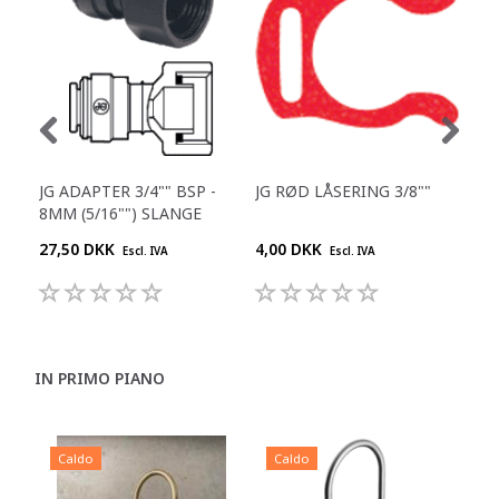
JG ADAPTER 3/4"" BSP -
JG RØD LÅSERING 3/8""
JG 
8MM (5/16"") SLANGE
1/4
27,50 DKK
4,00 DKK
25,
Escl. IVA
Escl. IVA
IN PRIMO PIANO
Caldo
Caldo
C