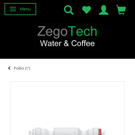
Menu
Attiva/disattiva navigazione
Pollici (\")