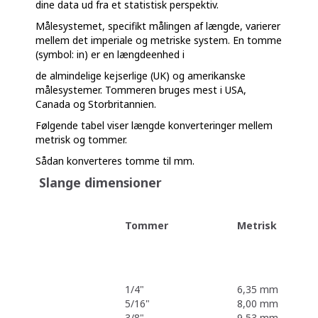
dine data ud fra et statistisk perspektiv.
Målesystemet, specifikt målingen af ​​længde, varierer
mellem det imperiale og metriske system. En tomme
(symbol: in) er en længdeenhed i
de almindelige kejserlige (UK) og amerikanske
målesystemer. Tommeren bruges mest i USA,
Canada og Storbritannien.
Følgende tabel viser længde konverteringer mellem
metrisk og tommer.
Sådan konverteres tomme til mm.
Slange dimensioner
Tommer
Metrisk
1/4"
6,35 mm
5/16"
8,00 mm
3/8"
9,53 mm