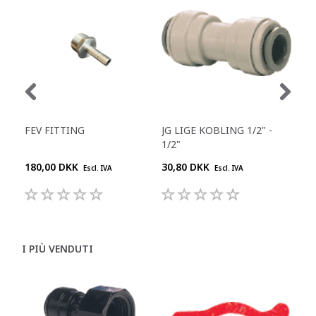
FEV FITTING
JG LIGE KOBLING 1/2" -
JG 
1/2"
180,00 DKK
30,80 DKK
55,
Escl. IVA
Escl. IVA
I PIÙ VENDUTI