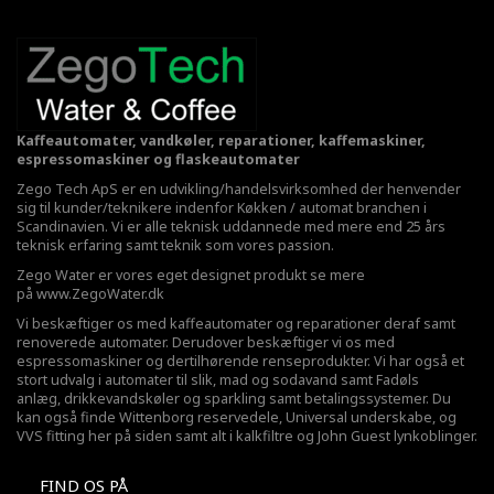
Kaffeautomater, vandkøler, reparationer, kaffemaskiner,
espressomaskiner og flaskeautomater
Zego Tech ApS er en udvikling/handelsvirksomhed der henvender
sig til kunder/teknikere indenfor Køkken / automat branchen i
Scandinavien. Vi er alle teknisk uddannede med mere end 25 års
teknisk erfaring samt teknik som vores passion.
Zego Water er vores eget designet produkt se mere
på
www.ZegoWater.dk
Vi beskæftiger os med kaffeautomater og reparationer deraf samt
renoverede automater. Derudover beskæftiger vi os med
espressomaskiner og dertilhørende renseprodukter. Vi har også et
stort udvalg i automater til slik, mad og sodavand samt Fadøls
anlæg,
drikkevandskøler
og sparkling samt betalingssystemer. Du
kan også finde Wittenborg reservedele, Universal underskabe, og
VVS fitting her på siden samt alt i kalkfiltre og John Guest lynkoblinger.
FIND OS PÅ