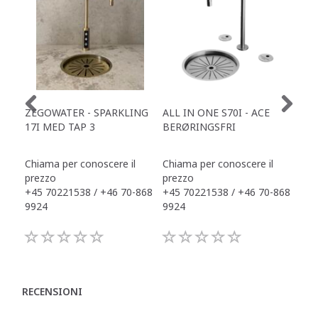
ZEGOWATER - SPARKLING
ALL IN ONE S70I - ACE
TOW
17I MED TAP 3
BERØRINGSFRI
DR
Chiama per conoscere il
Chiama per conoscere il
Chi
prezzo
prezzo
pre
+45 70221538 / +46 70-868
+45 70221538 / +46 70-868
+45
9924
9924
992
RECENSIONI