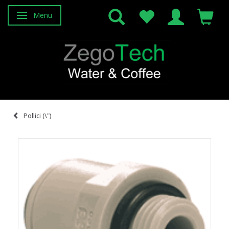
Menu
Attiva/disattiva navigazione
Pollici (\")