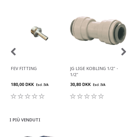
FEV FITTING
JG LIGE KOBLING 1/2" -
JG 
1/2"
180,00 DKK
30,80 DKK
55,
Escl. IVA
Escl. IVA
I PIÙ VENDUTI