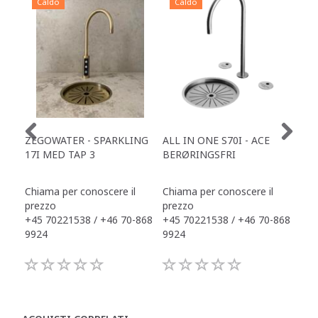
Caldo
Caldo
C
ZEGOWATER - SPARKLING
ALL IN ONE S70I - ACE
TOW
17I MED TAP 3
BERØRINGSFRI
DR
Chiama per conoscere il
Chiama per conoscere il
Chi
prezzo
prezzo
pre
+45 70221538 / +46 70-868
+45 70221538 / +46 70-868
+45
9924
9924
992