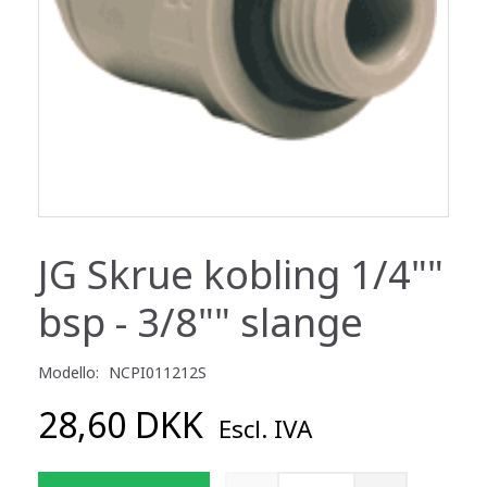
JG Skrue kobling 1/4""
bsp - 3/8"" slange
Modello:
NCPI011212S
28,60 DKK
Escl. IVA