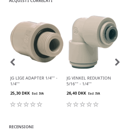
ACQUISTI CORRELATI
JG LIGE ADAPTER 1/4"" -
JG VINKEL REDUKTION
JG 
1/4""
5/16"" - 1/4""
8MM
25,30 DKK
26,40 DKK
27,
Escl. IVA
Escl. IVA
RECENSIONI