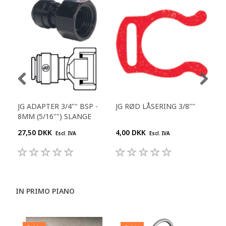
JG ADAPTER 3/4"" BSP -
JG RØD LÅSERING 3/8""
JG 
8MM (5/16"") SLANGE
1/4
27,50 DKK
4,00 DKK
25,
Escl. IVA
Escl. IVA
IN PRIMO PIANO