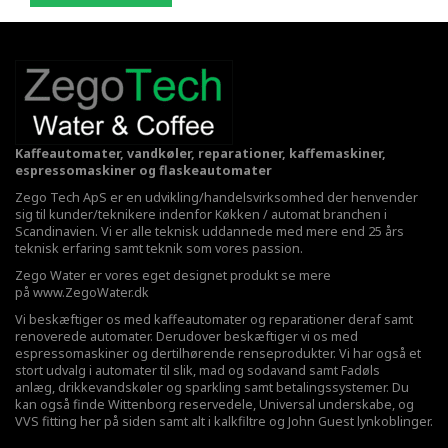
Kaffeautomater, vandkøler, reparationer, kaffemaskiner,
espressomaskiner og flaskeautomater
Zego Tech ApS er en udvikling/handelsvirksomhed der henvender
sig til kunder/teknikere indenfor Køkken / automat branchen i
Scandinavien. Vi er alle teknisk uddannede med mere end 25 års
teknisk erfaring samt teknik som vores passion.
Zego Water er vores eget designet produkt se mere
på
www.ZegoWater.dk
Vi beskæftiger os med kaffeautomater og reparationer deraf samt
renoverede automater. Derudover beskæftiger vi os med
espressomaskiner og dertilhørende renseprodukter. Vi har også et
stort udvalg i automater til slik, mad og sodavand samt Fadøls
anlæg,
drikkevandskøler
og sparkling samt betalingssystemer. Du
kan også finde Wittenborg reservedele, Universal underskabe, og
VVS fitting her på siden samt alt i kalkfiltre og John Guest lynkoblinger.