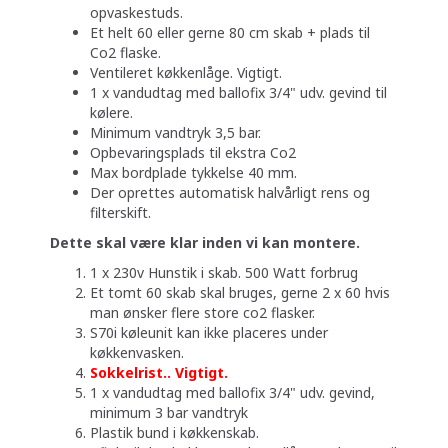
opvaskestuds.
Et helt 60 eller gerne 80 cm skab + plads til
Co2 flaske.
Ventileret køkkenlåge. Vigtigt.
1 x vandudtag med ballofix 3/4" udv. gevind til
kølere.
Minimum vandtryk 3,5 bar.
Opbevaringsplads til ekstra Co2
Max bordplade tykkelse 40 mm.
Der oprettes automatisk halvårligt rens og
filterskift.
Dette skal være klar inden vi kan montere.
1 x 230v Hunstik i skab.​ 500 Watt forbrug
Et ​tomt 60 skab skal bruges, gerne 2 x 60 hvis
man ønsker flere store co2 flasker.​
S70i køleunit kan ikke placeres under
køkkenvasken. ​
​Sokkelrist.. Vigtigt.
1 x vandudtag med ballofix 3/4" udv. gevind​,​
minimum 3 bar vandtryk
Plastik bund i køkkenskab.