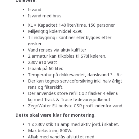
Udlevere:
Isvand
Isvand med brus.
XL = Kapacitet 140 liter/time. 150 personer
Miljørigtig kølemiddel R290
Til indbygning i kantiner eller bygges efter
ønsker.
Vand renses via aktiv kulfilter.
2 armatur kan tilkobles til S70i køleren.
230v 810 watt
Isbank på 60 liter.
Temperatur på drikkevandet, danskvand 3 - 6 c
Der kan tegnes serviceforsikring inkl. halv årligt
rens og filterskift.
Der anvendes store refill Co2 flasker 4 eller 6
kg med Track & Trace fødevaregodkendt
ZegoWater EU bedste CSR profil indenfor vand.
Dette skal være klar før montering.
1 x 230v stik 13 amp med aktiv jord. i skabet.
Max belastning 800W.
Afløb med vandlås afsluttet med