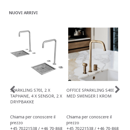
NUOVI ARRIVI
SPARKLING S70I, 2 X
OFFICE SPARKLING S40I
OFF
TAPHANE, 4 X SENSOR, 2 X
MED SWINGER I KROM
X S
DRYPBAKKE
TAP
DR
Chiama per conoscere il
Chiama per conoscere il
Chi
prezzo
prezzo
pre
+45 70221538 / +46 70-868
+45 70221538 / +46 70-868
+45