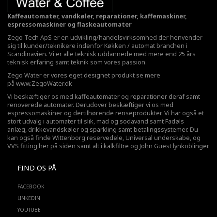
Kaffeautomater, vandkøler, reparationer, kaffemaskiner,
espressomaskiner og flaskeautomater
Zego Tech ApS er en udvikling/handelsvirksomhed der henvender
sig til kunder/teknikere indenfor Køkken / automat branchen i
Scandinavien. Vi er alle teknisk uddannede med mere end 25 års
teknisk erfaring samt teknik som vores passion.
Zego Water er vores eget designet produkt se mere
på
www.ZegoWater.dk
Vi beskæftiger os med kaffeautomater og reparationer deraf samt
renoverede automater. Derudover beskæftiger vi os med
espressomaskiner og dertilhørende renseprodukter. Vi har også et
stort udvalg i automater til slik, mad og sodavand samt Fadøls
anlæg,
drikkevandskøler
og sparkling samt betalingssystemer. Du
kan også finde Wittenborg reservedele, Universal underskabe, og
VVS fitting her på siden samt alt i kalkfiltre og John Guest lynkoblinger.
FIND OS PÅ
FACEBOOK
LINKEDIN
YOUTUBE