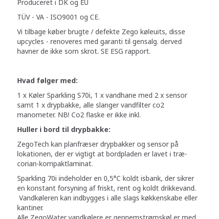
Produceret i DK og EU
TÜV - VA - ISO9001 og CE.
Vi tilbage køber brugte / defekte Zego køleuits, disse
upcycles - renoveres med garanti til gensalg. derved
havner de ikke som skrot. SE ESG rapport.
Hvad følger med:
1 x Køler Sparkling S70i, 1 x vandhane med 2 x sensor
samt 1 x drypbakke, alle slanger vandfilter co2
manometer. NB! Co2 flaske er ikke inkl.
Huller i bord til drypbakke:
ZegoTech kan planfræser drypbakker og sensor på
lokationen, der er vigtigt at bordpladen er lavet i træ-
corian-kompaktlaminat.
Sparkling 70i indeholder en 0,5°C koldt isbank, der sikrer
en konstant forsyning af friskt, rent og koldt drikkevand.
Vandkøleren kan indbygges i alle slags køkkenskabe eller
kantiner.
Alle ZegoWater vandkølere er gennemstrømskøl er med