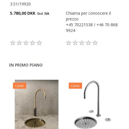
3.51/19920
3.5
5.780,00 DKK
Chiama per conoscere il
Chi
Escl. IVA
prezzo
pre
+45 70221538 / +46 70-868
+45
9924
992
IN PRIMO PIANO
Caldo
Caldo
C