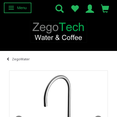
Menu
Attiva/disattiva navigazione
ZegoWater