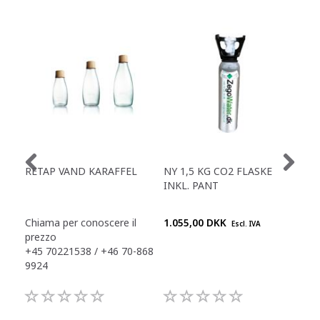
RETAP VAND KARAFFEL
NY 1,5 KG CO2 FLASKE
HYG
INKL. PANT
FIL
S80
Chiama per conoscere il
1.055,00 DKK
2.4
Escl. IVA
prezzo
+45 70221538 / +46 70-868
9924