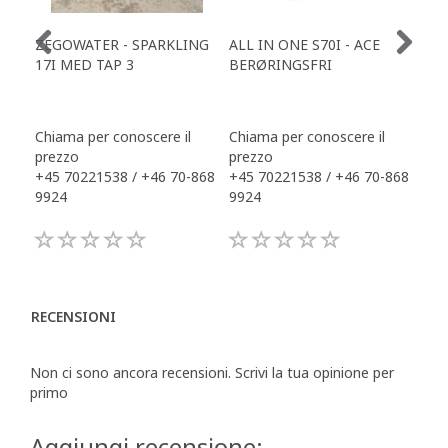
ZEGOWATER - SPARKLING
ALL IN ONE S70I - ACE
TOW
17I MED TAP 3
BERØRINGSFRI
DR
Chiama per conoscere il
Chiama per conoscere il
Chi
prezzo
prezzo
pre
+45 70221538 / +46 70-868
+45 70221538 / +46 70-868
+45
9924
9924
992
RECENSIONI
Non ci sono ancora recensioni. Scrivi la tua opinione per
primo
Aggiungi recensione: