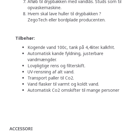
Afløb til drypbakken​ med vandlås. Studs som til
opvaskemaskine.
Hvem skal lave huller til drypbakken ?
ZegoTech eller bordplade producenten.
Tilbehør:
Kogende vand 100c, tank på 4,4liter. kalkfrit.
Automatisk kande fyldning, justerbare
vandmængder.
Lovpligtige rens og filterskift.
UV-rensning af alt vand.
Transport paller til Co2.
Vand flasker til varmt og koldt vand.
Automatisk Co2 omskifter til mange personer
ACCESSORI