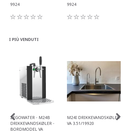
9924
9924
992
I PIÙ VENDUTI
ZEGOWATER - M24B
M24I DRIKKEVANDSKØLER
ZE
DRIKKEVANDSKØLER -
VA 3.51/19920
DR
BORDMODEL VA
BO