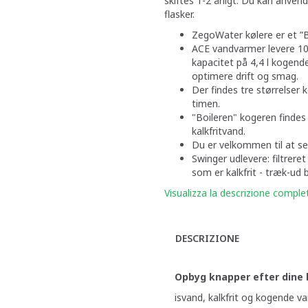
skiftes 1-2 årligt. Du kan anven
flasker.
ZegoWater kølere er et ”Bu
ACE vandvarmer levere 10
kapacitet på 4,4 l kogende
optimere drift og smag.
Der findes tre størrelser k
timen.
"Boileren" kogeren findes i 
kalkfritvand.
Du er velkommen til at se 
Swinger udlevere: filtrere
som er kalkfrit - træk-ud b
Visualizza la descrizione comple
DESCRIZIONE
Opbyg knapper efter dine 
isvand, kalkfrit og kogende va