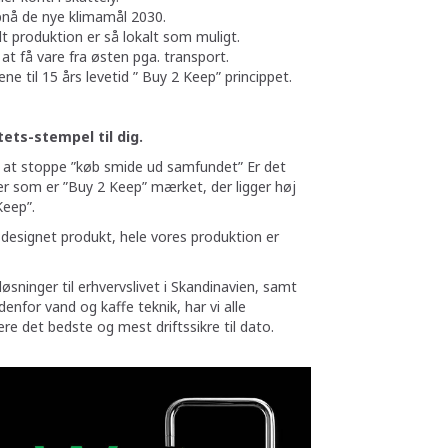
opnå de nye klimamål 2030.
lt produktion er så lokalt som muligt.
at få vare fra østen pga. transport.
ene til 15 års levetid ” Buy 2 Keep” princippet.
tets-stempel til dig.
 at stoppe ”køb smide ud samfundet” Er det
ter som er ”Buy 2 Keep” mærket, der ligger høj
 Keep”.
esignet produkt, hele vores produktion er
sninger til erhvervslivet i Skandinavien, samt
denfor vand og kaffe teknik, har vi alle
re det bedste og mest driftssikre til dato.