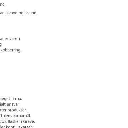
and.
danskvand og isvand.
ager vare )
g.
kobberring.
ofil
 familieeget firma.
alt ansvar.
ter produkter.
ftalens klimamål.
Co2 flasker i Greve.
r konti​​ i skattely.