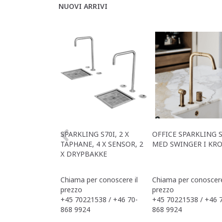
NUOVI ARRIVI
SPARKLING S70I, 2 X
OFFICE SPARKLING S
TAPHANE, 4 X SENSOR, 2
MED SWINGER I KR
X DRYPBAKKE
Chiama per conoscere il
Chiama per conoscere
prezzo
prezzo
+45 70221538 / +46 70-
+45 70221538 / +46 
868 9924
868 9924