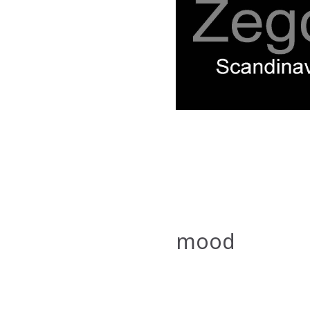
Scan
mood