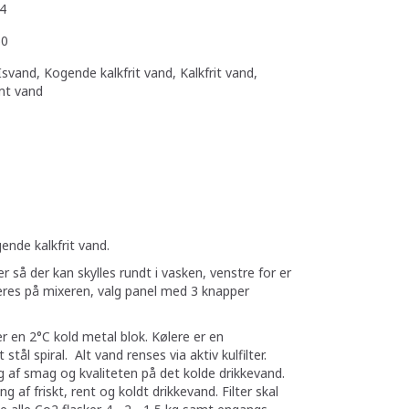
4
50
svand, Kogende kalkfrit vand, Kalkfrit vand,
mt vand
ende kalkfrit vand.
 så der kan skylles rundt i vasken, venstre for er
eres på mixeren, valg panel med 3 knapper
er en 2°C kold metal blok. Kølere er en
ål spiral. Alt vand renses via aktiv kulfilter.
 af smag og kvaliteten på det kolde drikkevand.
g af friskt, rent og koldt drikkevand. Filter skal