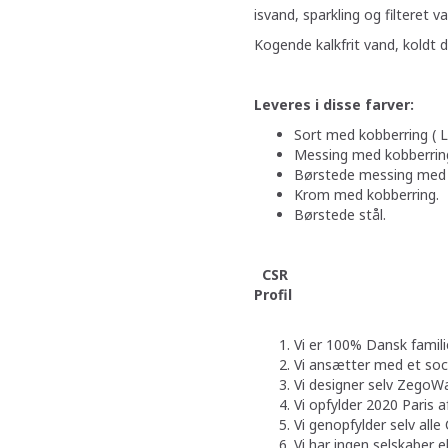
isvand, sparkling og filteret v
Kogende kalkfrit vand, koldt 
Leveres i disse farver:
Sort med kobberring ( L
Messing med kobberrin
Børstede messing med 
Krom med kobberring.
Børstede stål.
CSR
Pr
Vi er 100% Dansk
Vi ansætter med et soci
Vi designer selv ZegoWa
Vi opfylder 2020 Paris a
Vi genopfylder selv alle 
Vi har ingen selskaber elle