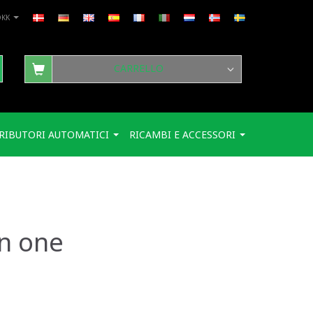
DKK
CARRELLO
RIBUTORI AUTOMATICI
RICAMBI E ACCESSORI
in one