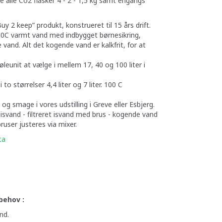
de alle Co2 flasker 4 - 2 - 1,5 kg samt engangs
y 2 keep” produkt, konstrueret til 15 års drift.
0C varmt vand med indbygget børnesikring,
 vand. Alt det kogende vand er kalkfrit, for at
øleunit at vælge i mellem 17, 40 og 100 liter i
to størrelser 4,4 liter og 7 liter. 100 C
og smage i vores udstilling i Greve eller Esbjerg.
t isvand - filtreret isvand med brus - kogende vand
ruser justeres via mixer.
ta
behov :
nd.