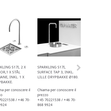
Caldo
KLING S17I, 2 X
SPARKLING S17I,
OFFICE SPARKLI
OR,1 X STÅL
SURFACE TAP 3, INKL.
MED TAP 3 SUR
ANE, INKL. 1 X
LILLE DRYPBAKKE Ø180.
DRYPBAKKE
BAKKE.
a per conoscere il
Chiama per conoscere il
Chiama per conos
zo
prezzo
prezzo
70221538 / +46 70-
+45 70221538 / +46 70-
+45 70221538 / 
9924
868 9924
868 9924