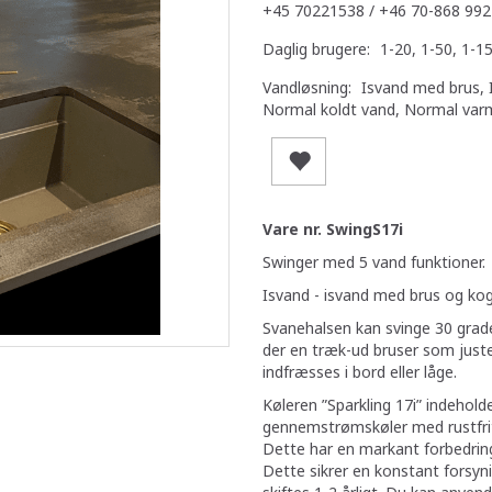
+45 70221538 / +46 70-868 992
Daglig brugere:
1-20, 1-50, 1-1
Vandløsning:
Isvand med brus, I
Normal koldt vand, Normal var
Vare nr. SwingS17i
Swinger med 5 vand funktioner.
Isvand - isvand med brus og kog
Svanehalsen kan svinge 30 grader
der en træk-ud bruser som just
indfræsses i bord eller låge.
Køleren ”Sparkling 17i” indehold
gennemstrømskøler med rustfrit st
Dette har en markant forbedring
Dette sikrer en konstant forsynin