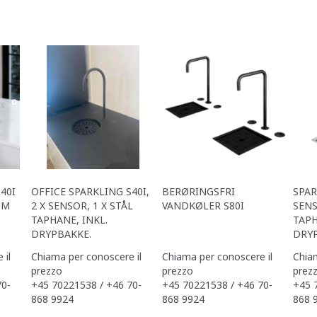
40I
OFFICE SPARKLING S40I,
BERØRINGSFRI
SPAR
OM
2 X SENSOR, 1 X STÅL
VANDKØLER S80I
SENS
TAPHANE, INKL.
TAPH
DRYPBAKKE.
DRYP
 il
Chiama per conoscere il
Chiama per conoscere il
Chiam
prezzo
prezzo
prez
70-
+45 70221538 / +46 70-
+45 70221538 / +46 70-
+45 
868 9924
868 9924
868 