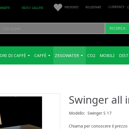
PREFERITI
REGISTRATI
ANSATTE
VIDEO GALLERI
RICERCA
ORI DI CAFFÈ
CAFFÈ
ZEGOWATER
CO2
MOBILI
DIST
Swinger all 
Modello:
Swinger S 17
Chiama per conoscere il prezzo